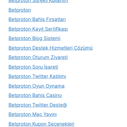
Betproton Sürekli Kullanım
Betproton
Betproton Bahis Fırsatları
Betproton Kayıt Sertifikası
Betproton Blog Sistemi
Betproton Destek Hizmetleri Çözümü
Betproton Oturum Ziyareti
Betproton Soru İşareti
Betproton Twitter Katılımı
Betproton Oyun Oynama
Betproton Bahis Casino
Betproton Twitter Desteği
Betproton Maç Yayını
Betproton Kupon Seçenekleri