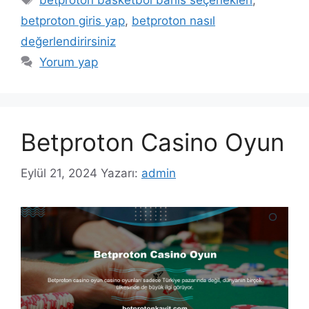
betproton basketbol bahis seçenekleri
,
betproton giris yap
,
betproton nasıl
değerlendirirsiniz
Yorum yap
Betproton Casino Oyun
Eylül 21, 2024
Yazarı:
admin