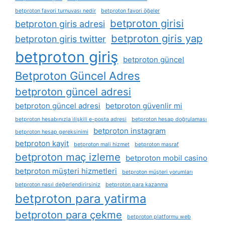
betproton favori turnuvası nedir
betproton favori öğeler
betproton girisi
betproton giris adresi
betproton giris yap
betproton giris twitter
betproton giriş
betproton güncel
Betproton Güncel Adres
betproton güncel adresi
betproton güncel adresi
betproton güvenlir mi
betproton hesabınızla i̇lişkili e-posta adresi
betproton hesap doğrulaması
betproton instagram
betproton hesap gereksinimi
betproton kayit
betproton mali hizmet
betproton masraf
betproton maç izleme
betproton mobil casino
betproton müşteri hizmetleri
betproton müşteri yorumları
betproton nasıl değerlendirirsiniz
betproton para kazanma
betproton para yatirma
betproton para çekme
betproton platformu web