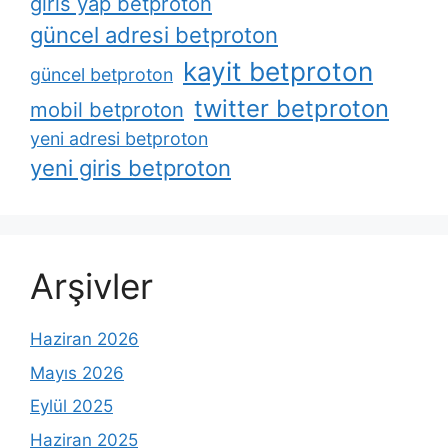
giris yap betproton
güncel adresi betproton
kayit betproton
güncel betproton
twitter betproton
mobil betproton
yeni adresi betproton
yeni giris betproton
Arşivler
Haziran 2026
Mayıs 2026
Eylül 2025
Haziran 2025