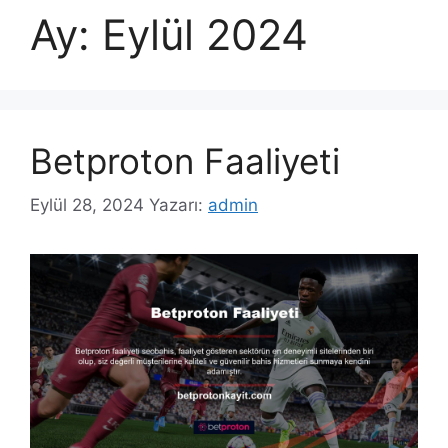
Ay:
Eylül 2024
Betproton Faaliyeti
Eylül 28, 2024
Yazarı:
admin