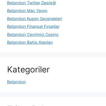
Betproton Twitter Desteği
Betproton Maç Yayını
Betproton Kupon Seçenekleri
Betproton Finansal Fırsatlar
Betproton Çevrimiçi Casino
Betproton Bahis Alanları
Kategoriler
Betproton