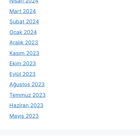
Nisan 2024
Mart 2024
Şubat 2024
Ocak 2024
Aralık 2023
Kasım 2023
Ekim 2023
Eylül 2023
Ağustos 2023
Temmuz 2023
Haziran 2023
Mayıs 2023