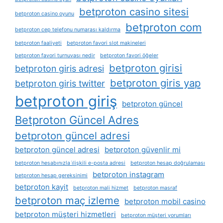
betproton casino sitesi
betproton casino oyunu
betproton com
betproton cep telefonu numarası kaldırma
betproton faaliyeti
betproton favori slot makineleri
betproton favori turnuvası nedir
betproton favori öğeler
betproton girisi
betproton giris adresi
betproton giris yap
betproton giris twitter
betproton giriş
betproton güncel
Betproton Güncel Adres
betproton güncel adresi
betproton güncel adresi
betproton güvenlir mi
betproton hesabınızla i̇lişkili e-posta adresi
betproton hesap doğrulaması
betproton instagram
betproton hesap gereksinimi
betproton kayit
betproton mali hizmet
betproton masraf
betproton maç izleme
betproton mobil casino
betproton müşteri hizmetleri
betproton müşteri yorumları