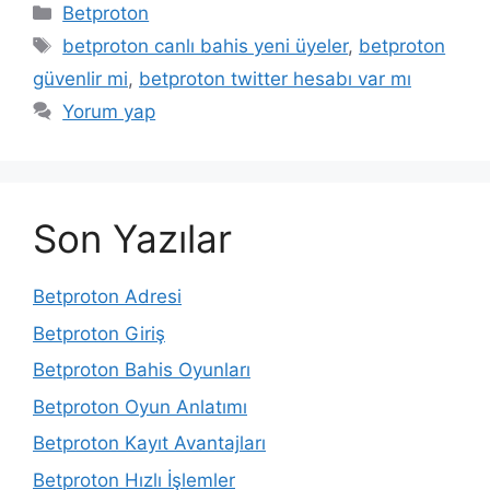
Kategoriler
Betproton
Etiketler
betproton canlı bahis yeni üyeler
,
betproton
güvenlir mi
,
betproton twitter hesabı var mı
Yorum yap
Son Yazılar
Betproton Adresi
Betproton Giriş
Betproton Bahis Oyunları
Betproton Oyun Anlatımı
Betproton Kayıt Avantajları
Betproton Hızlı İşlemler