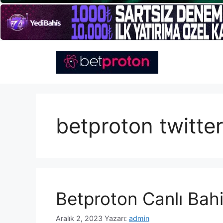
İçeriğe
atla
betproton twitte
Betproton Canlı Bahi
Aralık 2, 2023
Yazarı:
admin