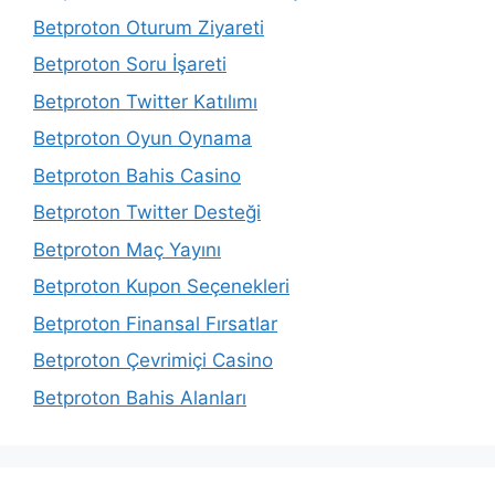
Betproton Oturum Ziyareti
Betproton Soru İşareti
Betproton Twitter Katılımı
Betproton Oyun Oynama
Betproton Bahis Casino
Betproton Twitter Desteği
Betproton Maç Yayını
Betproton Kupon Seçenekleri
Betproton Finansal Fırsatlar
Betproton Çevrimiçi Casino
Betproton Bahis Alanları