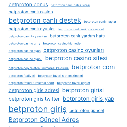
betproton bonus
betproton canlı bahis sitesi
betproton canlı casino
betproton canlı destek
betproton canlı maçlar
betproton canlı oyunlar
betproton canlı seri profesyonel
betproton canlı yardım hattı
betproton canlı tv yayınları
betproton casino giriş
betproton casino hizmetleri
betproton casino oyunları
betproton casino oyun
betproton casino sitesi
betproton casino oyunu
betproton com
betproton cep telefonu numarası kaldırma
betproton faaliyeti
betproton favori slot makineleri
betproton favori turnuvası nedir
betproton favori öğeler
betproton girisi
betproton giris adresi
betproton giris yap
betproton giris twitter
betproton giriş
betproton güncel
Betproton Güncel Adres