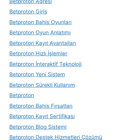
Betproton Adresi
Betproton Giriş
Betproton Bahis Oyunları
Betproton Oyun Anlatımı
Betproton Kayıt Avantajları
Betproton Hızlı İşlemler
Betproton İnteraktif Teknoloji
Betproton Yeni Sistem
Betproton Sürekli Kullanım
Betproton
Betproton Bahis Fırsatları
Betproton Kayıt Sertifikası
Betproton Blog Sistemi
Betproton Destek Hizmetleri Çözümü