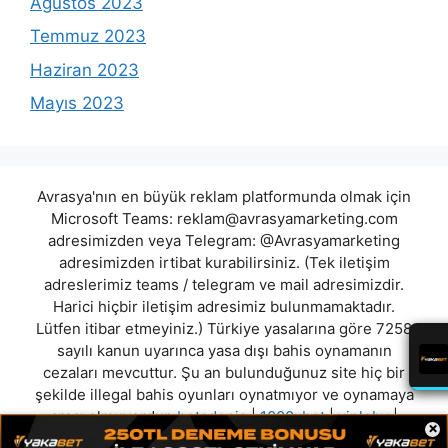
Ağustos 2023
Temmuz 2023
Haziran 2023
Mayıs 2023
Avrasya'nın en büyük reklam platformunda olmak için
Microsoft Teams:
reklam@avrasyamarketing.com
adresimizden veya Telegram: @Avrasyamarketing
adresimizden irtibat kurabilirsiniz. (Tek iletişim
adreslerimiz teams / telegram ve mail adresimizdir.
Harici hiçbir iletişim adresimiz bulunmamaktadır.
Lütfen itibar etmeyiniz.) Türkiye yasalarına göre 7258
sayılı kanun uyarınca yasa dışı bahis oynamanın
cezaları mevcuttur. Şu an bulunduğunuz site hiç bir
şekilde illegal bahis oyunları oynatmıyor ve oynamaya
aracı olmuyordur.
betadonis
|
1000xbet
|
viploby
|
×
elitroyal
|
corendonbet
|
betmaradona
|
tuinbet
|
hipbet