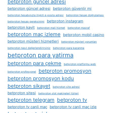
betproton güncel adresi
betproton güncel adresi
betproton güvenlir mi
betproton hesabınızla i̇lişkili e-posta adresi
betproton hesap doğrulaması
betproton instagram
betproton hesap gereksinimi
betproton kayit
betproton mali hizmet
betproton masraf
betproton maç izleme
betproton mobil casino
betproton müşteri hizmetleri
betproton müşteri yorumları
betproton nasıl değerlendirirsiniz
betproton para kazanma
betproton para yatirma
betproton para çekme
betproton platformu web
betproton promosyon
betproton profesyonel
betproton promosyon kodu
betproton sikayet
betproton site adresi
betproton sitesi
betproton slot makineleri türleri
betproton telegram
betproton tv
betproton tv canli maç
betproton tv canli maç izle