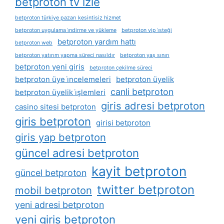
betproton tv izle
betproton türkiye pazarı kesintisiz hizmet
betproton uygulama i̇ndirme ve yükleme
betproton vip i̇steği
betproton yardım hattı
betproton web
betproton yatırım yapma süreci nasıldır
betproton yaş sınırı
betproton yeni giris
betproton çekilme süreci
betproton üye i̇ncelemeleri
betproton üyelik
canli betproton
betproton üyelik i̇şlemleri
giris adresi betproton
casino sitesi betproton
giris betproton
girisi betproton
giris yap betproton
güncel adresi betproton
kayit betproton
güncel betproton
twitter betproton
mobil betproton
yeni adresi betproton
yeni giris betproton