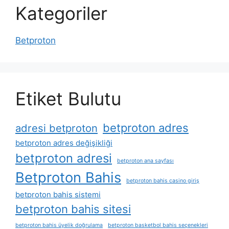
Kategoriler
Betproton
Etiket Bulutu
betproton adres
adresi betproton
betproton adres değişikliği
betproton adresi
betproton ana sayfası
Betproton Bahis
betproton bahis casino giriş
betproton bahis sistemi
betproton bahis sitesi
betproton bahis üyelik doğrulama
betproton basketbol bahis seçenekleri