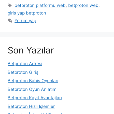
Etiketler
betproton platformu web
,
betproton web
,
giris yap betproton
Yorum yap
Son Yazılar
Betproton Adresi
Betproton Giriş
Betproton Bahis Oyunları
Betproton Oyun Anlatımı
Betproton Kayıt Avantajları
Betproton Hızlı İşlemler