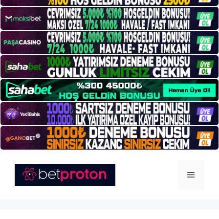
İçeriğe
atla
Menü