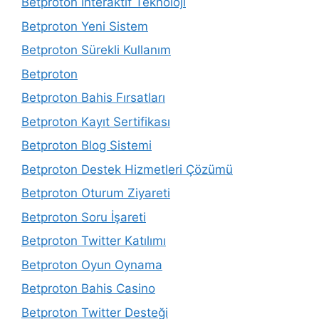
Betproton İnteraktif Teknoloji
Betproton Yeni Sistem
Betproton Sürekli Kullanım
Betproton
Betproton Bahis Fırsatları
Betproton Kayıt Sertifikası
Betproton Blog Sistemi
Betproton Destek Hizmetleri Çözümü
Betproton Oturum Ziyareti
Betproton Soru İşareti
Betproton Twitter Katılımı
Betproton Oyun Oynama
Betproton Bahis Casino
Betproton Twitter Desteği