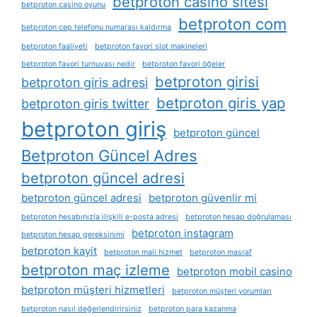
betproton casino sitesi
betproton casino oyunu
betproton com
betproton cep telefonu numarası kaldırma
betproton faaliyeti
betproton favori slot makineleri
betproton favori turnuvası nedir
betproton favori öğeler
betproton girisi
betproton giris adresi
betproton giris yap
betproton giris twitter
betproton giriş
betproton güncel
Betproton Güncel Adres
betproton güncel adresi
betproton güncel adresi
betproton güvenlir mi
betproton hesabınızla i̇lişkili e-posta adresi
betproton hesap doğrulaması
betproton instagram
betproton hesap gereksinimi
betproton kayit
betproton mali hizmet
betproton masraf
betproton maç izleme
betproton mobil casino
betproton müşteri hizmetleri
betproton müşteri yorumları
betproton nasıl değerlendirirsiniz
betproton para kazanma