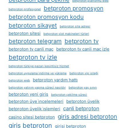
betproton platformu web
betproton promosyon
betproton profesyonel
betproton promosyon kodu
betproton sikayet
betproton site adresi
betproton sitesi
betproton slot makineleri türleri
betproton telegram
betproton tv
betproton tv canli maç
betproton tv canli maç izle
betproton tv izle
betproton türkiye pazarı kesintisiz hizmet
betproton uygulama i̇ndirme ve yükleme
betproton vip i̇steği
betproton yardım hattı
betproton web
betproton yatırım yapma süreci nasıldır
betproton yaş sınırı
betproton yeni giris
betproton çekilme süreci
betproton üye i̇ncelemeleri
betproton üyelik
canli betproton
betproton üyelik i̇şlemleri
giris adresi betproton
casino sitesi betproton
giris betproton
girisi betproton