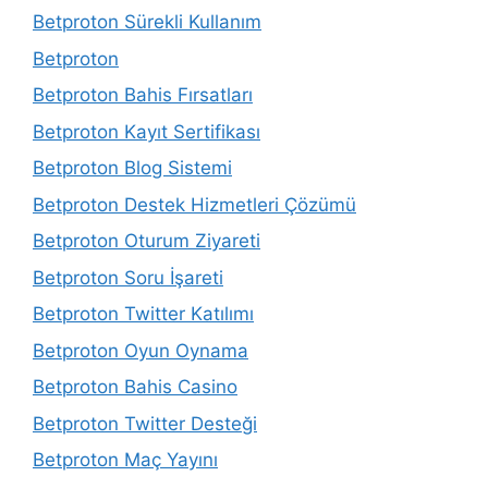
Betproton Sürekli Kullanım
Betproton
Betproton Bahis Fırsatları
Betproton Kayıt Sertifikası
Betproton Blog Sistemi
Betproton Destek Hizmetleri Çözümü
Betproton Oturum Ziyareti
Betproton Soru İşareti
Betproton Twitter Katılımı
Betproton Oyun Oynama
Betproton Bahis Casino
Betproton Twitter Desteği
Betproton Maç Yayını