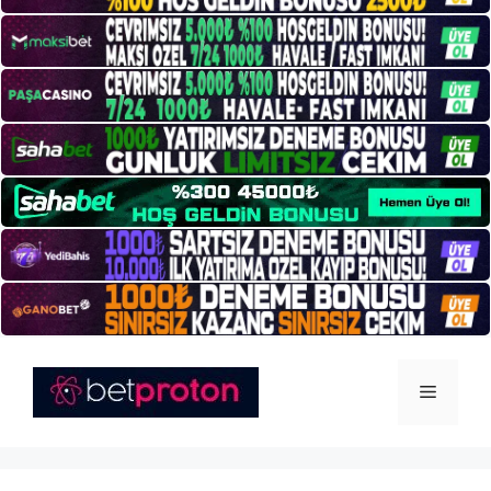
İçeriğe
atla
Menü