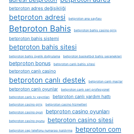
betproton adres değişikliği
betproton adresi
betproton ana sayfası
Betproton Bahis
betproton bahis casino giriş
betproton bahis sistemi
betproton bahis sitesi
betproton bahis üyelik doğrulama
betproton basketbol bahis seçenekleri
betproton bonus
betproton canlı bahis sitesi
betproton canlı casino
betproton canlı destek
betproton canlı maçlar
betproton canlı oyunlar
betproton canlı seri profesyonel
betproton canlı yardım hattı
betproton canlı tv yayınları
betproton casino giriş
betproton casino hizmetleri
betproton casino oyunları
betproton casino oyun
betproton casino sitesi
betproton casino oyunu
betproton com
betproton cep telefonu numarası kaldırma