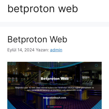
betproton web
Betproton Web
Eylül 14, 2024
Yazarı:
admin