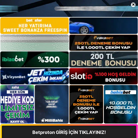
×
Betproton GİRİŞ İÇİN TIKLAYINIZ!