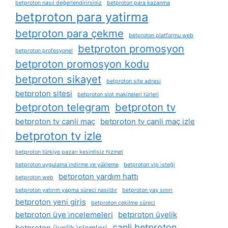
betproton nasıl değerlendirirsiniz
betproton para kazanma
betproton para yatirma
betproton para çekme
betproton platformu web
betproton promosyon
betproton profesyonel
betproton promosyon kodu
betproton sikayet
betproton site adresi
betproton sitesi
betproton slot makineleri türleri
betproton telegram
betproton tv
betproton tv canli maç
betproton tv canli maç izle
betproton tv izle
betproton türkiye pazarı kesintisiz hizmet
betproton uygulama i̇ndirme ve yükleme
betproton vip i̇steği
betproton yardım hattı
betproton web
betproton yatırım yapma süreci nasıldır
betproton yaş sınırı
betproton yeni giris
betproton çekilme süreci
betproton üye i̇ncelemeleri
betproton üyelik
canli betproton
betproton üyelik i̇şlemleri