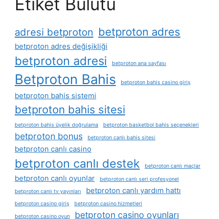
Etiket Bulutu
betproton adres
adresi betproton
betproton adres değişikliği
betproton adresi
betproton ana sayfası
Betproton Bahis
betproton bahis casino giriş
betproton bahis sistemi
betproton bahis sitesi
betproton bahis üyelik doğrulama
betproton basketbol bahis seçenekleri
betproton bonus
betproton canlı bahis sitesi
betproton canlı casino
betproton canlı destek
betproton canlı maçlar
betproton canlı oyunlar
betproton canlı seri profesyonel
betproton canlı yardım hattı
betproton canlı tv yayınları
betproton casino giriş
betproton casino hizmetleri
betproton casino oyunları
betproton casino oyun