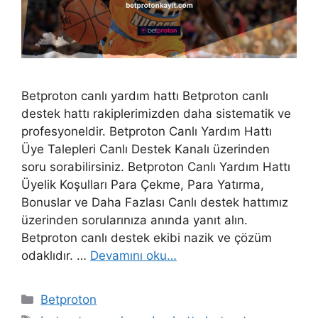
Betproton canlı yardım hattı Betproton canlı
destek hattı rakiplerimizden daha sistematik ve
profesyoneldir. Betproton Canlı Yardım Hattı
Üye Talepleri Canlı Destek Kanalı üzerinden
soru sorabilirsiniz. Betproton Canlı Yardım Hattı
Üyelik Koşulları Para Çekme, Para Yatırma,
Bonuslar ve Daha Fazlası Canlı destek hattımız
üzerinden sorularınıza anında yanıt alın.
Betproton canlı destek ekibi nazik ve çözüm
odaklıdır. …
Devamını oku…
Kategoriler
Betproton
Etiketler