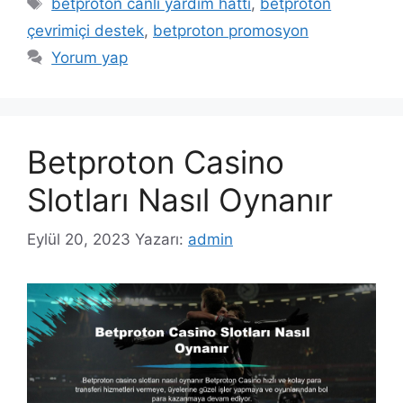
betproton canlı yardım hattı
,
betproton
çevrimiçi destek
,
betproton promosyon
Yorum yap
Betproton Casino
Slotları Nasıl Oynanır
Eylül 20, 2023
Yazarı:
admin