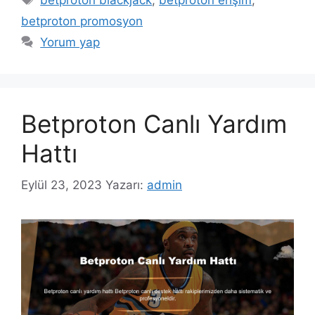
betproton blackjack
,
betproton erişim
,
betproton promosyon
Yorum yap
Betproton Canlı Yardım
Hattı
Eylül 23, 2023
Yazarı:
admin