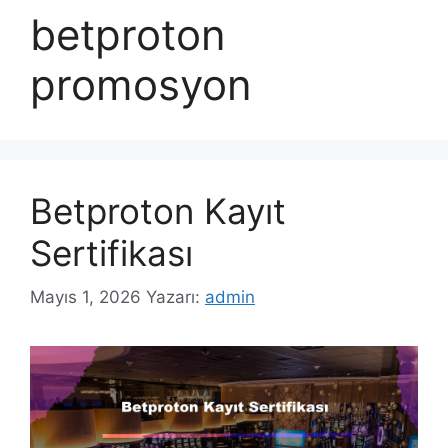
betproton
promosyon
Betproton Kayıt
Sertifikası
Mayıs 1, 2026
Yazarı:
admin