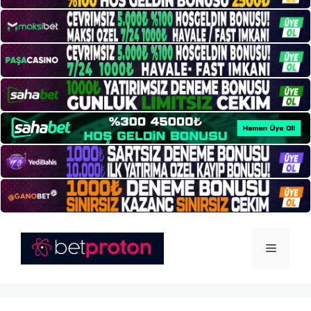
İçeriğe
atla
Menü