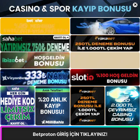
×
Betproton GİRİŞ İÇİN TIKLAYINIZ!