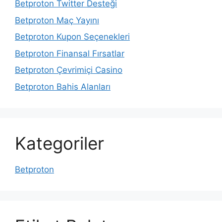
Betproton Twitter Desteği
Betproton Maç Yayını
Betproton Kupon Seçenekleri
Betproton Finansal Fırsatlar
Betproton Çevrimiçi Casino
Betproton Bahis Alanları
Kategoriler
Betproton