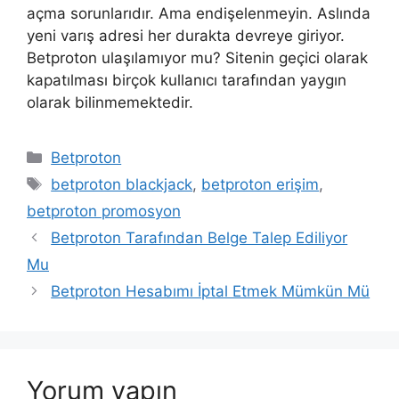
açma sorunlarıdır. Ama endişelenmeyin. Aslında
yeni varış adresi her durakta devreye giriyor.
Betproton ulaşılamıyor mu? Sitenin geçici olarak
kapatılması birçok kullanıcı tarafından yaygın
olarak bilinmemektedir.
Kategoriler
Betproton
Etiketler
betproton blackjack
,
betproton erişim
,
betproton promosyon
Betproton Tarafından Belge Talep Ediliyor
Mu
Betproton Hesabımı İptal Etmek Mümkün Mü
Yorum yapın