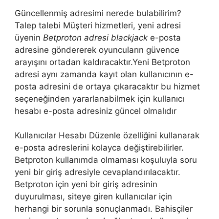
Güncellenmiş adresimi nerede bulabilirim?
Talep talebi Müşteri hizmetleri, yeni adresi
üyenin
Betproton adresi blackjack
e-posta
adresine göndererek oyuncuların güvence
arayışını ortadan kaldıracaktır.Yeni Betproton
adresi aynı zamanda kayıt olan kullanıcının e-
posta adresini de ortaya çıkaracaktır bu hizmet
seçeneğinden yararlanabilmek için kullanıcı
hesabı e-posta adresiniz güncel olmalıdır
Kullanıcılar Hesabı Düzenle özelliğini kullanarak
e-posta adreslerini kolayca değiştirebilirler.
Betproton kullanımda olmaması koşuluyla soru
yeni bir giriş adresiyle cevaplandırılacaktır.
Betproton için yeni bir giriş adresinin
duyurulması, siteye giren kullanıcılar için
herhangi bir sorunla sonuçlanmadı. Bahisçiler