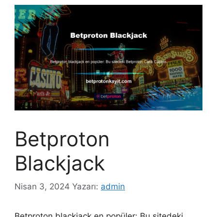
Betproton
Blackjack
Nisan 3, 2024
Yazarı:
admin
Betproton blackjack en popüler: Bu sitedeki