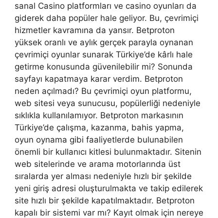
sanal Casino platformları ve casino oyunları da
giderek daha popüler hale geliyor. Bu, çevrimiçi
hizmetler kavramına da yansır. Betproton
yüksek oranlı ve aylık gerçek parayla oynanan
çevrimiçi oyunlar sunarak Türkiye’de kârlı hale
getirme konusunda güvenilebilir mi? Sonunda
sayfayı kapatmaya karar verdim. Betproton
neden açılmadı? Bu çevrimiçi oyun platformu,
web sitesi veya sunucusu, popülerliği nedeniyle
sıklıkla kullanılamıyor. Betproton markasının
Türkiye’de çalışma, kazanma, bahis yapma,
oyun oynama gibi faaliyetlerde bulunabilen
önemli bir kullanıcı kitlesi bulunmaktadır. Sitenin
web sitelerinde ve arama motorlarında üst
sıralarda yer alması nedeniyle hızlı bir şekilde
yeni giriş adresi oluşturulmakta ve takip edilerek
site hızlı bir şekilde kapatılmaktadır. Betproton
kapalı bir sistemi var mı? Kayıt olmak için nereye