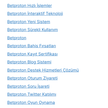
Betproton Hızlı İşlemler
Betproton İnteraktif Teknoloji
Betproton Yeni Sistem
Betproton Sürekli Kullanım
Betproton
Betproton Bahis Fırsatları
Betproton Kayıt Sertifikası
Betproton Blog Sistemi
Betproton Destek Hizmetleri Çözümü
Betproton Oturum Ziyareti
Betproton Soru İşareti
Betproton Twitter Katılımı
Betproton Oyun Oynama