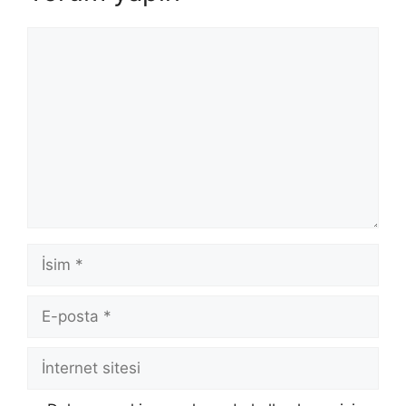
Yorum
İsim
E-
posta
İnternet
sitesi