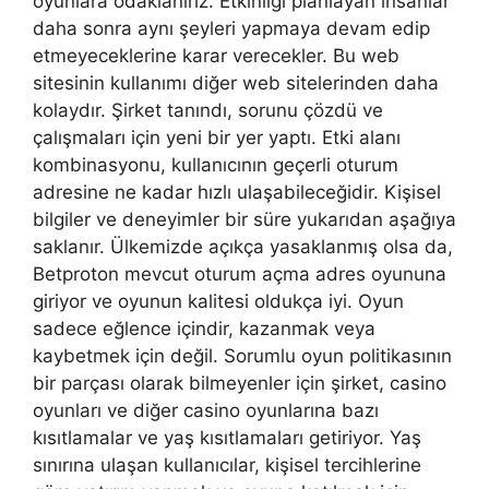
oyunlara odaklanırız. Etkinliği planlayan insanlar
daha sonra aynı şeyleri yapmaya devam edip
etmeyeceklerine karar verecekler. Bu web
sitesinin kullanımı diğer web sitelerinden daha
kolaydır. Şirket tanındı, sorunu çözdü ve
çalışmaları için yeni bir yer yaptı. Etki alanı
kombinasyonu, kullanıcının geçerli oturum
adresine ne kadar hızlı ulaşabileceğidir. Kişisel
bilgiler ve deneyimler bir süre yukarıdan aşağıya
saklanır. Ülkemizde açıkça yasaklanmış olsa da,
Betproton mevcut oturum açma adres oyununa
giriyor ve oyunun kalitesi oldukça iyi. Oyun
sadece eğlence içindir, kazanmak veya
kaybetmek için değil. Sorumlu oyun politikasının
bir parçası olarak bilmeyenler için şirket, casino
oyunları ve diğer casino oyunlarına bazı
kısıtlamalar ve yaş kısıtlamaları getiriyor. Yaş
sınırına ulaşan kullanıcılar, kişisel tercihlerine