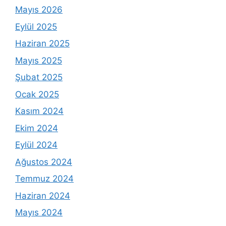
Mayıs 2026
Eylül 2025
Haziran 2025
Mayıs 2025
Şubat 2025
Ocak 2025
Kasım 2024
Ekim 2024
Eylül 2024
Ağustos 2024
Temmuz 2024
Haziran 2024
Mayıs 2024