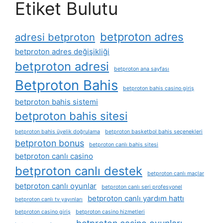
Etiket Bulutu
betproton adres
adresi betproton
betproton adres değişikliği
betproton adresi
betproton ana sayfası
Betproton Bahis
betproton bahis casino giriş
betproton bahis sistemi
betproton bahis sitesi
betproton bahis üyelik doğrulama
betproton basketbol bahis seçenekleri
betproton bonus
betproton canlı bahis sitesi
betproton canlı casino
betproton canlı destek
betproton canlı maçlar
betproton canlı oyunlar
betproton canlı seri profesyonel
betproton canlı yardım hattı
betproton canlı tv yayınları
betproton casino giriş
betproton casino hizmetleri