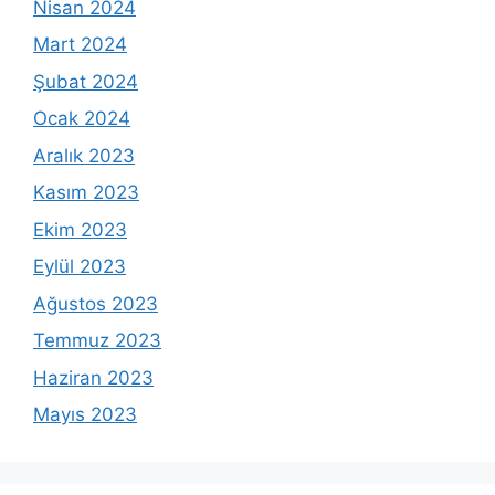
Nisan 2024
Mart 2024
Şubat 2024
Ocak 2024
Aralık 2023
Kasım 2023
Ekim 2023
Eylül 2023
Ağustos 2023
Temmuz 2023
Haziran 2023
Mayıs 2023