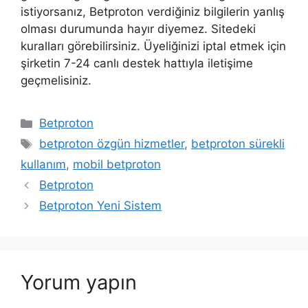
istiyorsanız, Betproton verdiğiniz bilgilerin yanlış
olması durumunda hayır diyemez. Sitedeki
kuralları görebilirsiniz. Üyeliğinizi iptal etmek için
şirketin 7-24 canlı destek hattıyla iletişime
geçmelisiniz.
Kategoriler
Betproton
Etiketler
betproton özgün hizmetler
,
betproton sürekli
kullanım
,
mobil betproton
Betproton
Betproton Yeni Sistem
Yorum yapın