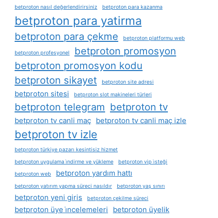
betproton nasıl değerlendirirsiniz
betproton para kazanma
betproton para yatirma
betproton para çekme
betproton platformu web
betproton promosyon
betproton profesyonel
betproton promosyon kodu
betproton sikayet
betproton site adresi
betproton sitesi
betproton slot makineleri türleri
betproton telegram
betproton tv
betproton tv canli maç
betproton tv canli maç izle
betproton tv izle
betproton türkiye pazarı kesintisiz hizmet
betproton uygulama i̇ndirme ve yükleme
betproton vip i̇steği
betproton yardım hattı
betproton web
betproton yatırım yapma süreci nasıldır
betproton yaş sınırı
betproton yeni giris
betproton çekilme süreci
betproton üye i̇ncelemeleri
betproton üyelik