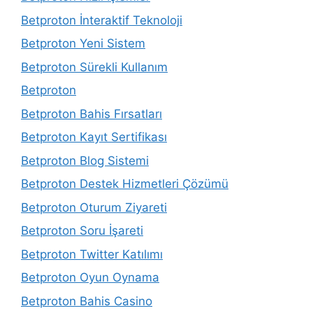
Betproton İnteraktif Teknoloji
Betproton Yeni Sistem
Betproton Sürekli Kullanım
Betproton
Betproton Bahis Fırsatları
Betproton Kayıt Sertifikası
Betproton Blog Sistemi
Betproton Destek Hizmetleri Çözümü
Betproton Oturum Ziyareti
Betproton Soru İşareti
Betproton Twitter Katılımı
Betproton Oyun Oynama
Betproton Bahis Casino