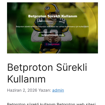
Betproton Sürekli
Kullanım
Haziran 2, 2026
Yazarı:
admin
Betproton sürekli kullanım Betproton web sitesi