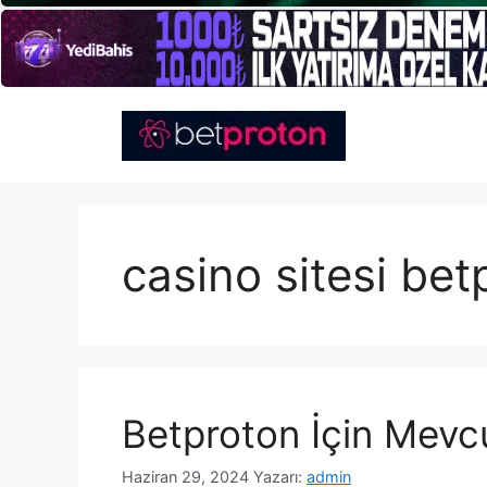
İçeriğe
atla
casino sitesi bet
Betproton İçin Mevcu
Haziran 29, 2024
Yazarı:
admin