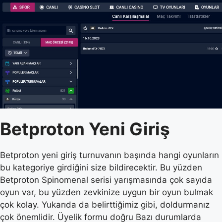
Betproton Yeni Giriş
Betproton yeni giriş turnuvanın başında hangi oyunların
bu kategoriye girdiğini size bildirecektir. Bu yüzden
Betproton Spinomenal serisi yarışmasında çok sayıda
oyun var, bu yüzden zevkinize uygun bir oyun bulmak
çok kolay. Yukarıda da belirttiğimiz gibi, doldurmanız
çok önemlidir. Üyelik formu doğru Bazı durumlarda