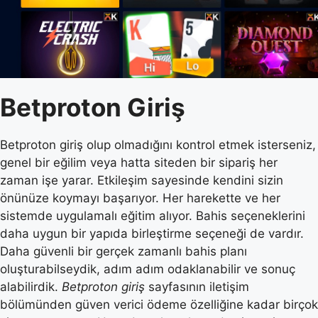
Betproton Giriş
Betproton giriş olup olmadığını kontrol etmek isterseniz,
genel bir eğilim veya hatta siteden bir sipariş her
zaman işe yarar. Etkileşim sayesinde kendini sizin
önünüze koymayı başarıyor. Her harekette ve her
sistemde uygulamalı eğitim alıyor. Bahis seçeneklerini
daha uygun bir yapıda birleştirme seçeneği de vardır.
Daha güvenli bir gerçek zamanlı bahis planı
oluşturabilseydik, adım adım odaklanabilir ve sonuç
alabilirdik.
Betproton giriş
sayfasının iletişim
bölümünden güven verici ödeme özelliğine kadar birçok