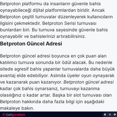
Betproton platformu da insanların güvenle bahis
oynayabileceği dijital platformlardan biridir. Ancak
Betproton çeşitli turnuvalar düzenleyerek kullanıcıların
ilgisini çekmektedir. Betproton Serisi turnuvası
bunlardan biri. Bu turnuva sayesinde güvenle bahis
oynayabilir ve bahislerinizi artırabilirsiniz.
Betproton Güncel Adresi
Betproton güncel adresi boyunca en çok puan alan
katılımcı turnuva sonunda bir ödül alacak. Bu nedenle
sitede agresif bahis yapanlar turnuvalarda daha büyük
avantaj elde edebiliyor. Aslında üyeler oyun oynayarak
ve kazanarak puan kazanıyor.
Betproton güncel adresi
kadar çok bahis oynarsanız, turnuvayı kazanma
olasılığınız o kadar artar. Başka bir slot turnuvası olan
Betproton hakkında daha fazla bilgi için aşağıdaki
makaleye bakın.