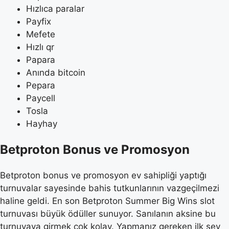
Hızlıca paralar
Payfix
Mefete
Hızlı qr
Papara
Anında bitcoin
Pepara
Paycell
Tosla
Hayhay
Betproton Bonus ve Promosyon
Betproton bonus ve promosyon ev sahipliği yaptığı
turnuvalar sayesinde bahis tutkunlarının vazgeçilmezi
haline geldi. En son Betproton Summer Big Wins slot
turnuvası büyük ödüller sunuyor. Sanılanın aksine bu
turnuvaya girmek çok kolay. Yapmanız gereken ilk şey