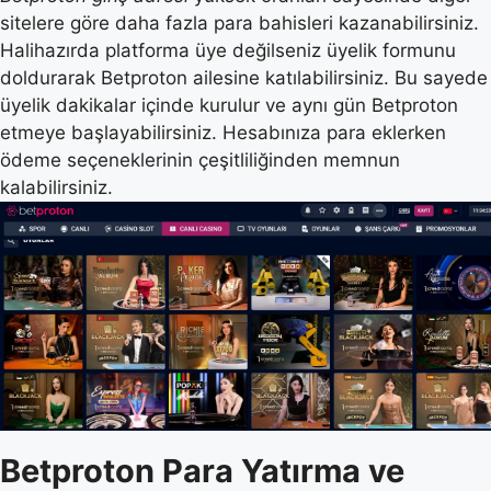
sitelere göre daha fazla para bahisleri kazanabilirsiniz.
Halihazırda platforma üye değilseniz üyelik formunu
doldurarak Betproton ailesine katılabilirsiniz. Bu sayede
üyelik dakikalar içinde kurulur ve aynı gün Betproton
etmeye başlayabilirsiniz. Hesabınıza para eklerken
ödeme seçeneklerinin çeşitliliğinden memnun
kalabilirsiniz.
Betproton Para Yatırma ve