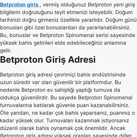
Betproton giriş
, vermiş olduğunuz
Betproton yeni giriş
bilgilerin doğruluğunu teyit etmenizi isteyebilir. Doğum
tarihinizi doğru girmeniz özellikle yararlıdır. Doğum günü
bonusları gibi özel bonuslardan da yararlanabilirsiniz.
Bu, bonuslar ve Betproton Spinomenal serisi sayesinde
yüksek bahis getirileri elde edebileceğiniz anlamına
gelir.
Betproton Giriş Adresi
Betproton giriş adresi çevrimiçi bahis endüstrisinde
uzun süredir var olan güvenilir bir platformdur. Bu
nedenle Betproton ev sahipliği yaptığı turnuva da
oldukça güvenilirdir. Bu sayede Betproton Spinomenal
turnuvalarına katılarak güvenle puan kazanabilirsiniz.
Öte yandan, ne kadar çok bahis yaparsanız, puanınız o
kadar yüksek olur. Turnuvaları kazanmak istiyorsanız
düzenli olarak bahis oynamak çok önemlidir. Ancak
Betproton giriş adresi
yüksek oranları sayesinde diğer