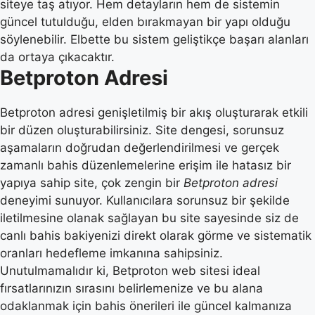
siteye taş atıyor. Hem detayların hem de sistemin
güncel tutulduğu, elden bırakmayan bir yapı olduğu
söylenebilir. Elbette bu sistem geliştikçe başarı alanları
da ortaya çıkacaktır.
Betproton Adresi
Betproton adresi genişletilmiş bir akış oluşturarak etkili
bir düzen oluşturabilirsiniz. Site dengesi, sorunsuz
aşamaların doğrudan değerlendirilmesi ve gerçek
zamanlı bahis düzenlemelerine erişim ile hatasız bir
yapıya sahip site, çok zengin bir
Betproton adresi
deneyimi sunuyor. Kullanıcılara sorunsuz bir şekilde
iletilmesine olanak sağlayan bu site sayesinde siz de
canlı bahis bakiyenizi direkt olarak görme ve sistematik
oranları hedefleme imkanına sahipsiniz.
Unutulmamalıdır ki, Betproton web sitesi ideal
fırsatlarınızın sırasını belirlemenize ve bu alana
odaklanmak için bahis önerileri ile güncel kalmanıza