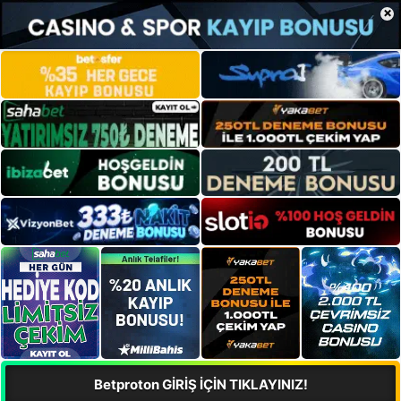
×
Betproton GİRİŞ İÇİN TIKLAYINIZ!