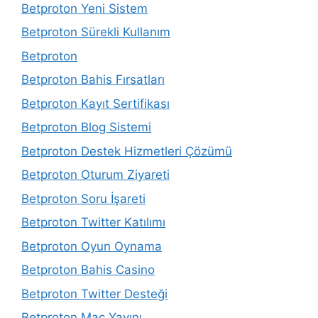
Betproton Yeni Sistem
Betproton Sürekli Kullanım
Betproton
Betproton Bahis Fırsatları
Betproton Kayıt Sertifikası
Betproton Blog Sistemi
Betproton Destek Hizmetleri Çözümü
Betproton Oturum Ziyareti
Betproton Soru İşareti
Betproton Twitter Katılımı
Betproton Oyun Oynama
Betproton Bahis Casino
Betproton Twitter Desteği
Betproton Maç Yayını