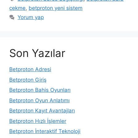
çekme
,
betproton yeni sistem
Yorum yap
Son Yazılar
Betproton Adresi
Betproton Giriş
Betproton Bahis Oyunları
Betproton Oyun Anlatımı
Betproton Kayıt Avantajları
Betproton Hızlı İşlemler
Betproton İnteraktif Teknoloji