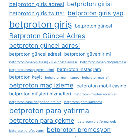
betproton girisi
betproton giris adresi
betproton giris yap
betproton giris twitter
betproton giriş
betproton güncel
Betproton Güncel Adres
betproton güncel adresi
betproton güncel adresi
betproton güvenlir mi
betproton hesabınızla i̇lişkili e-posta adresi
betproton hesap doğrulaması
betproton instagram
betproton hesap gereksinimi
betproton kayit
betproton mali hizmet
betproton masraf
betproton maç izleme
betproton mobil casino
betproton müşteri hizmetleri
betproton müşteri yorumları
betproton nasıl değerlendirirsiniz
betproton para kazanma
betproton para yatirma
betproton para çekme
betproton platformu web
betproton promosyon
betproton profesyonel