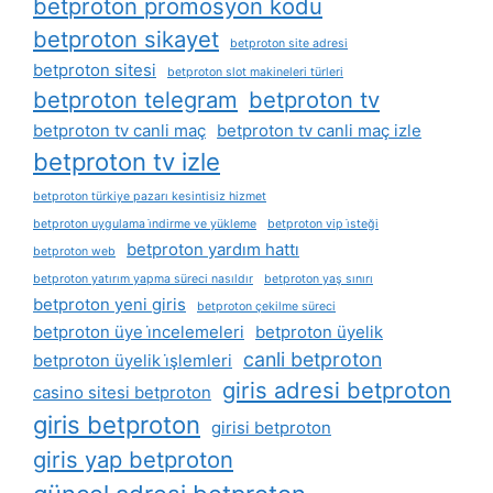
betproton promosyon kodu
betproton sikayet
betproton site adresi
betproton sitesi
betproton slot makineleri türleri
betproton telegram
betproton tv
betproton tv canli maç
betproton tv canli maç izle
betproton tv izle
betproton türkiye pazarı kesintisiz hizmet
betproton uygulama i̇ndirme ve yükleme
betproton vip i̇steği
betproton yardım hattı
betproton web
betproton yatırım yapma süreci nasıldır
betproton yaş sınırı
betproton yeni giris
betproton çekilme süreci
betproton üye i̇ncelemeleri
betproton üyelik
canli betproton
betproton üyelik i̇şlemleri
giris adresi betproton
casino sitesi betproton
giris betproton
girisi betproton
giris yap betproton