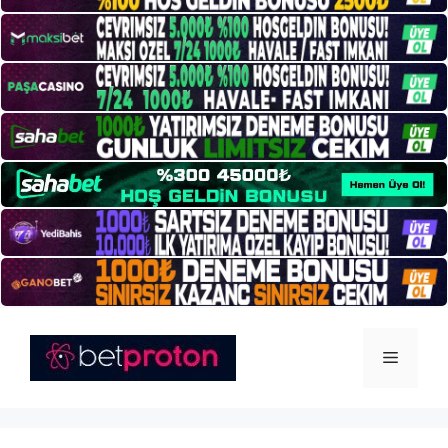
İçeriğe
atla
Menü