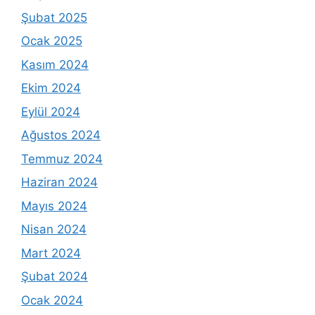
Şubat 2025
Ocak 2025
Kasım 2024
Ekim 2024
Eylül 2024
Ağustos 2024
Temmuz 2024
Haziran 2024
Mayıs 2024
Nisan 2024
Mart 2024
Şubat 2024
Ocak 2024