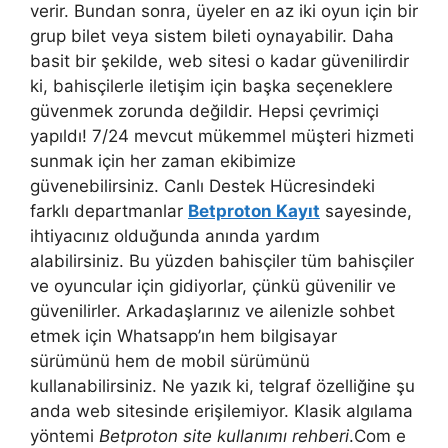
verir. Bundan sonra, üyeler en az iki oyun için bir
grup bilet veya sistem bileti oynayabilir. Daha
basit bir şekilde, web sitesi o kadar güvenilirdir
ki, bahisçilerle iletişim için başka seçeneklere
güvenmek zorunda değildir. Hepsi çevrimiçi
yapıldı! 7/24 mevcut mükemmel müşteri hizmeti
sunmak için her zaman ekibimize
güvenebilirsiniz. Canlı Destek Hücresindeki
farklı departmanlar
Betproton Kayıt
sayesinde,
ihtiyacınız olduğunda anında yardım
alabilirsiniz. Bu yüzden bahisçiler tüm bahisçiler
ve oyuncular için gidiyorlar, çünkü güvenilir ve
güvenilirler. Arkadaşlarınız ve ailenizle sohbet
etmek için Whatsapp’ın hem bilgisayar
sürümünü hem de mobil sürümünü
kullanabilirsiniz. Ne yazık ki, telgraf özelliğine şu
anda web sitesinde erişilemiyor. Klasik algılama
yöntemi
Betproton site kullanımı rehberi
.Com e