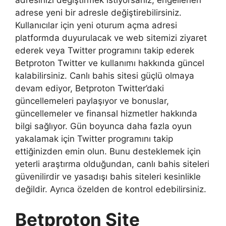
adresinizi değiştirmek istiyorsanız, engellenen
adrese yeni bir adresle değiştirebilirsiniz.
Kullanıcılar için yeni oturum açma adresi
platformda duyurulacak ve web sitemizi ziyaret
ederek veya Twitter programını takip ederek
Betproton Twitter ve kullanımı hakkında güncel
kalabilirsiniz. Canlı bahis sitesi güçlü olmaya
devam ediyor, Betproton Twitter’daki
güncellemeleri paylaşıyor ve bonuslar,
güncellemeler ve finansal hizmetler hakkında
bilgi sağlıyor. Gün boyunca daha fazla oyun
yakalamak için Twitter programını takip
ettiğinizden emin olun. Bunu desteklemek için
yeterli araştırma olduğundan, canlı bahis siteleri
güvenilirdir ve yasadışı bahis siteleri kesinlikle
değildir. Ayrıca özelden de kontrol edebilirsiniz.
Betproton Site