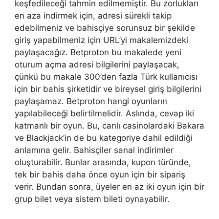
keşfedileceği tahmin edilmemiştir. Bu zorlukları
en aza indirmek için, adresi sürekli takip
edebilmeniz ve bahisçiye sorunsuz bir şekilde
giriş yapabilmeniz için URL’yi makalemizdeki
paylaşacağız. Betproton bu makalede yeni
oturum açma adresi bilgilerini paylaşacak,
çünkü bu makale 300’den fazla Türk kullanıcısı
için bir bahis şirketidir ve bireysel giriş bilgilerini
paylaşamaz. Betproton hangi oyunların
yapılabileceği belirtilmelidir. Aslında, cevap iki
katmanlı bir oyun. Bu, canlı casinolardaki Bakara
ve Blackjack’in de bu kategoriye dahil edildiği
anlamına gelir. Bahisçiler sanal indirimler
oluşturabilir. Bunlar arasında, kupon türünde,
tek bir bahis daha önce oyun için bir sipariş
verir. Bundan sonra, üyeler en az iki oyun için bir
grup bilet veya sistem bileti oynayabilir.