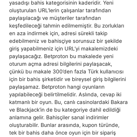
yasadışı bahis kategorisinin kaderidir. Yeni
oluşturulan URL’lerin çalışanlar tarafından
paylaşılacağı ve müşteriler tarafından
keşfedileceği tahmin edilmemiştir. Bu zorlukları
en aza indirmek için, adresi sürekli takip
edebilmeniz ve bahisçiye sorunsuz bir şekilde
giriş yapabilmeniz için URL’yi makalemizdeki
paylaşacağız. Betproton bu makalede yeni
oturum açma adresi bilgilerini paylaşacak,
çünkü bu makale 300’den fazla Türk kullanıcısı
için bir bahis şirketidir ve bireysel giriş bilgilerini
paylaşamaz. Betproton hangi oyunların
yapılabileceği belirtilmelidir. Aslında, cevap iki
katmanlı bir oyun. Bu, canlı casinolardaki Bakara
ve Blackjack’in de bu kategoriye dahil edildiği
anlamına gelir. Bahisçiler sanal indirimler
oluşturabilir. Bunlar arasında, kupon türünde,
tek bir bahis daha önce oyun için bir sipariş