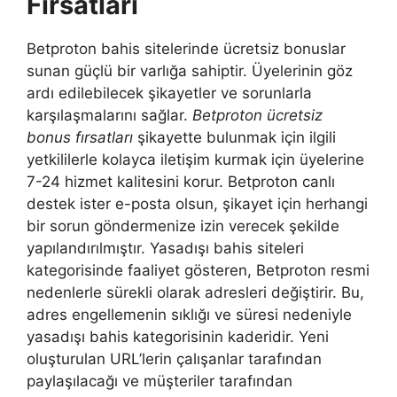
Fırsatları
Betproton bahis sitelerinde ücretsiz bonuslar
sunan güçlü bir varlığa sahiptir. Üyelerinin göz
ardı edilebilecek şikayetler ve sorunlarla
karşılaşmalarını sağlar.
Betproton ücretsiz
bonus fırsatları
şikayette bulunmak için ilgili
yetkililerle kolayca iletişim kurmak için üyelerine
7-24 hizmet kalitesini korur. Betproton canlı
destek ister e-posta olsun, şikayet için herhangi
bir sorun göndermenize izin verecek şekilde
yapılandırılmıştır. Yasadışı bahis siteleri
kategorisinde faaliyet gösteren, Betproton resmi
nedenlerle sürekli olarak adresleri değiştirir. Bu,
adres engellemenin sıklığı ve süresi nedeniyle
yasadışı bahis kategorisinin kaderidir. Yeni
oluşturulan URL’lerin çalışanlar tarafından
paylaşılacağı ve müşteriler tarafından