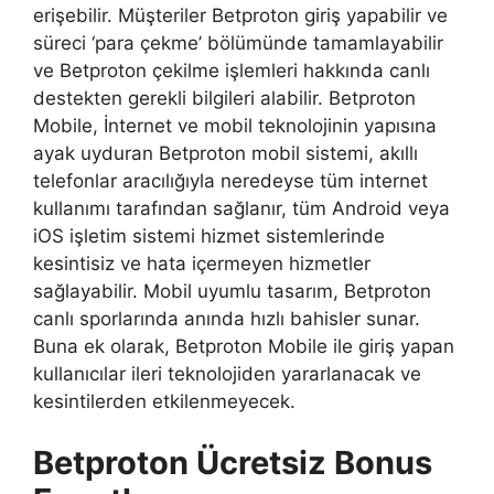
erişebilir. Müşteriler Betproton giriş yapabilir ve
süreci ‘para çekme’ bölümünde tamamlayabilir
ve Betproton çekilme işlemleri hakkında canlı
destekten gerekli bilgileri alabilir. Betproton
Mobile, İnternet ve mobil teknolojinin yapısına
ayak uyduran Betproton mobil sistemi, akıllı
telefonlar aracılığıyla neredeyse tüm internet
kullanımı tarafından sağlanır, tüm Android veya
iOS işletim sistemi hizmet sistemlerinde
kesintisiz ve hata içermeyen hizmetler
sağlayabilir. Mobil uyumlu tasarım, Betproton
canlı sporlarında anında hızlı bahisler sunar.
Buna ek olarak, Betproton Mobile ile giriş yapan
kullanıcılar ileri teknolojiden yararlanacak ve
kesintilerden etkilenmeyecek.
Betproton Ücretsiz Bonus