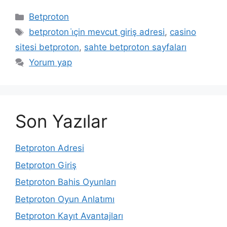
Kategoriler
Betproton
Etiketler
betproton i̇çin mevcut giriş adresi
,
casino
sitesi betproton
,
sahte betproton sayfaları
Yorum yap
Son Yazılar
Betproton Adresi
Betproton Giriş
Betproton Bahis Oyunları
Betproton Oyun Anlatımı
Betproton Kayıt Avantajları