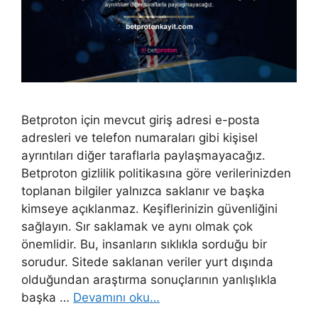
Betproton için mevcut giriş adresi e-posta
adresleri ve telefon numaraları gibi kişisel
ayrıntıları diğer taraflarla paylaşmayacağız.
Betproton gizlilik politikasına göre verilerinizden
toplanan bilgiler yalnızca saklanır ve başka
kimseye açıklanmaz. Keşiflerinizin güvenliğini
sağlayın. Sır saklamak ve aynı olmak çok
önemlidir. Bu, insanların sıklıkla sorduğu bir
sorudur. Sitede saklanan veriler yurt dışında
olduğundan araştırma sonuçlarının yanlışlıkla
başka …
Devamını oku…