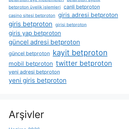
canli betproton
betproton üyelik i̇şlemleri
giris adresi betproton
casino sitesi betproton
giris betproton
girisi betproton
giris yap betproton
güncel adresi betproton
kayit betproton
güncel betproton
twitter betproton
mobil betproton
yeni adresi betproton
yeni giris betproton
Arşivler