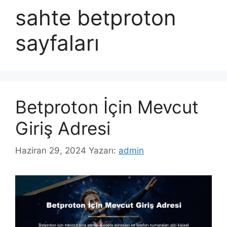
sahte betproton
sayfaları
Betproton İçin Mevcut
Giriş Adresi
Haziran 29, 2024
Yazarı:
admin