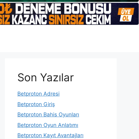
Son Yazılar
Betproton Adresi
Betproton Giriş
Betproton Bahis Oyunları
Betproton Oyun Anlatımı
Betproton Kayıt Avantajları