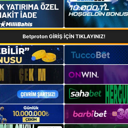
Betproton GİRİŞ İÇİN TIKLAYINIZ!