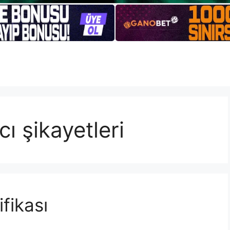
ı şikayetleri
fikası