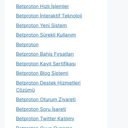
Betproton Hızlı İşlemler
Betproton İnteraktif Teknoloji
Betproton Yeni Sistem
Betproton Sürekli Kullanım
Betproton
Betproton Bahis Fırsatları
Betproton Kayıt Sertifikası
Betproton Blog Sistemi
Betproton Destek Hizmetleri
Çözümü
Betproton Oturum Ziyareti
Betproton Soru İşareti
Betproton Twitter Katılımı