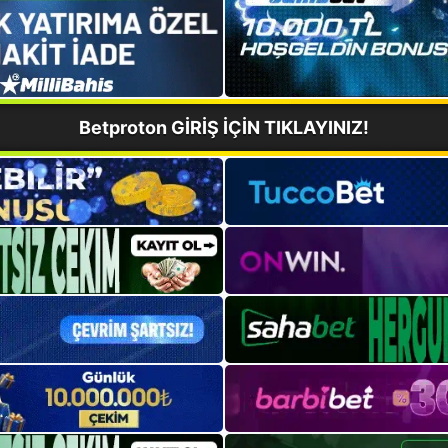
Betproton GİRİŞ İÇİN TIKLAYINIZ!