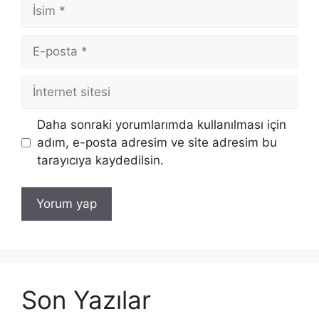
İsim
E-
posta
İnternet
sitesi
Daha sonraki yorumlarımda kullanılması için
adım, e-posta adresim ve site adresim bu
tarayıcıya kaydedilsin.
Son Yazılar