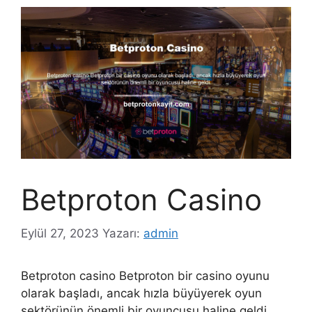
Betproton Casino
Eylül 27, 2023
Yazarı:
admin
Betproton casino Betproton bir casino oyunu
olarak başladı, ancak hızla büyüyerek oyun
sektörünün önemli bir oyuncusu haline geldi.