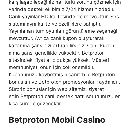
karşılaşabileceğiniz her türlü sorunu çözmek için
yerinde destek ekibimiz 7/24 hizmetinizdedir.
Canlı yayınlar HD kalitesinde de mevcuttur. Ses
sistemi aynı kalite ve özelliklere sahiptir.
Yayınlanan tüm oyunları görüntüleme seçeneği
mevcuttur. Ayrıca canlı kupon oluşturarak
kazanma şansınızı artırabilirsiniz. Canlı kupon
alma şansı genellikle yüksektir. Betproton
sitesindeki fiyatlar oldukça yüksek. Müşteri
memnuniyeti onun için çok önemlidir.
Kuponunuzu kaybetmiş olsanız bile Betproton
bonusları ve Betproton promosyonları faydalıdır.
Sürpriz bonuslar için web sitemizi ziyaret
edin.Betproton canlı destek hattı sorununuzu en
kısa sürede çözecektir.
Betproton Mobil Casino