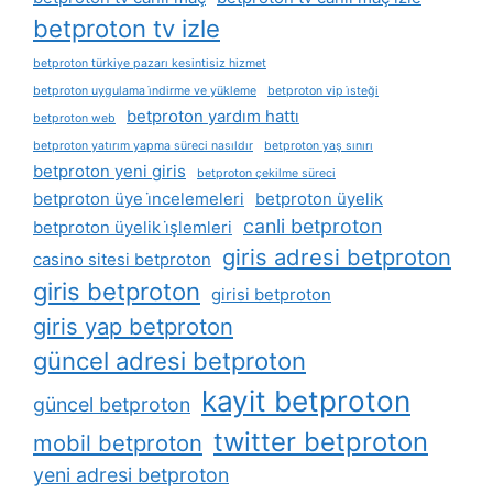
betproton tv izle
betproton türkiye pazarı kesintisiz hizmet
betproton uygulama i̇ndirme ve yükleme
betproton vip i̇steği
betproton yardım hattı
betproton web
betproton yatırım yapma süreci nasıldır
betproton yaş sınırı
betproton yeni giris
betproton çekilme süreci
betproton üye i̇ncelemeleri
betproton üyelik
canli betproton
betproton üyelik i̇şlemleri
giris adresi betproton
casino sitesi betproton
giris betproton
girisi betproton
giris yap betproton
güncel adresi betproton
kayit betproton
güncel betproton
twitter betproton
mobil betproton
yeni adresi betproton