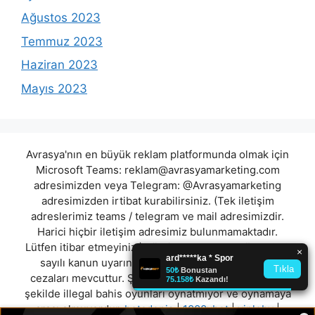
Ağustos 2023
Temmuz 2023
Haziran 2023
Mayıs 2023
Avrasya'nın en büyük reklam platformunda olmak için
Microsoft Teams:
reklam@avrasyamarketing.com
adresimizden veya Telegram: @Avrasyamarketing
adresimizden irtibat kurabilirsiniz. (Tek iletişim
adreslerimiz teams / telegram ve mail adresimizdir.
Harici hiçbir iletişim adresimiz bulunmamaktadır.
Lütfen itibar etmeyiniz.) Türkiye yasalarına göre 7258
sayılı kanun uyarınca yasa dışı bahis oynamanın
cezaları mevcuttur. Şu an bulunduğunuz site hiç bir
şekilde illegal bahis oyunları oynatmıyor ve oynamaya
aracı olmuyordur.
betadonis
|
1000xbet
|
viploby
|