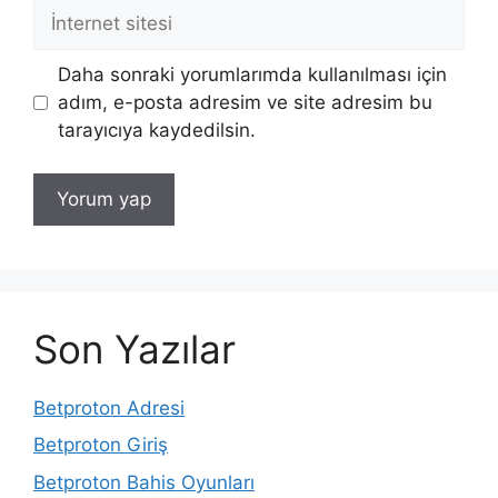
İnternet
sitesi
Daha sonraki yorumlarımda kullanılması için
adım, e-posta adresim ve site adresim bu
tarayıcıya kaydedilsin.
Son Yazılar
Betproton Adresi
Betproton Giriş
Betproton Bahis Oyunları