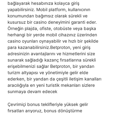
bağlayarak hesabınıza kolayca giriş
yapabilirsiniz. Mobil platform, kullanıcının
konumundan bağımsız olarak sürekli ve
kusursuz bir casino deneyimini garanti eder.
Örneğin plajda, ofiste, otobüste veya başka
herhangi bir yerde mobil cihazınız üzerinden
casino oyunları oynayabilir ve hızlı bir şekilde
para kazanabilirsiniz.Betproton, yeni giriş
adresinizin avantajlarını ve hizmetlerini size
sunarak sağladığı kazanç fırsatlarına sürekli
erişebilmenizi sağlar Betproton, bir yandan
turizm altyapısı ve yönetimiyle gelir elde
ederken, bir yandan da çeşitli iletişim kanalları
aracılığıyla en yeni turistik mekanları sizlere
sunmaya devam edecek
Çevrimiçi bonus teklifleriyle yüksek gelir
fırsatları arıyoruz, bonus dönüştürme