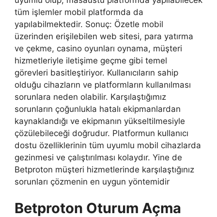
tüm işlemler mobil platformda da
yapılabilmektedir. Sonuç: Özetle mobil
üzerinden erişilebilen web sitesi, para yatırma
ve çekme, casino oyunları oynama, müşteri
hizmetleriyle iletişime geçme gibi temel
görevleri basitleştiriyor. Kullanıcıların sahip
olduğu cihazların ve platformların kullanılması
sorunlara neden olabilir. Karşılaştığımız
sorunların çoğunlukla hatalı ekipmanlardan
kaynaklandığı ve ekipmanın yükseltilmesiyle
çözülebileceği doğrudur. Platformun kullanıcı
dostu özelliklerinin tüm uyumlu mobil cihazlarda
gezinmesi ve çalıştırılması kolaydır. Yine de
Betproton müşteri hizmetlerinde karşılaştığınız
sorunları çözmenin en uygun yöntemidir
Betproton Oturum Açma