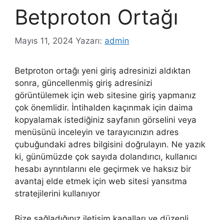
Betproton Ortağı
Mayıs 11, 2024
Yazarı:
admin
Betproton ortağı yeni giriş adresinizi aldıktan
sonra, güncellenmiş giriş adresinizi
görüntülemek için web sitesine giriş yapmanız
çok önemlidir. İntihalden kaçınmak için daima
kopyalamak istediğiniz sayfanın görselini veya
menüsünü inceleyin ve tarayıcınızın adres
çubuğundaki adres bilgisini doğrulayın. Ne yazık
ki, günümüzde çok sayıda dolandırıcı, kullanıcı
hesabı ayrıntılarını ele geçirmek ve haksız bir
avantaj elde etmek için web sitesi yansıtma
stratejilerini kullanıyor
Bize sağladığınız iletişim kanalları ve düzenli