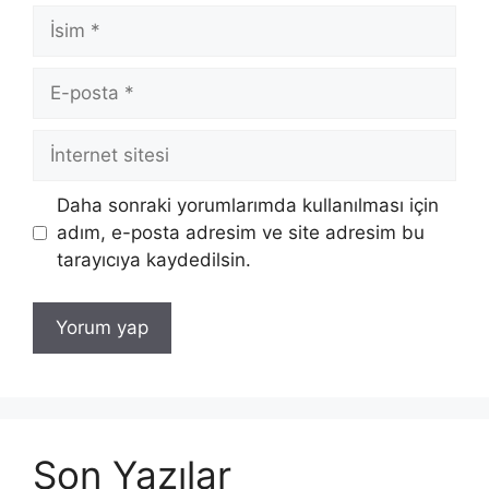
İsim
E-
posta
İnternet
sitesi
Daha sonraki yorumlarımda kullanılması için
adım, e-posta adresim ve site adresim bu
tarayıcıya kaydedilsin.
Son Yazılar