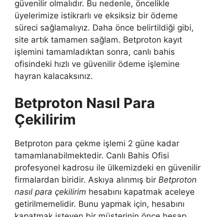
güvenilir olmalıdır. Bu nedenle, öncelikle
üyelerimize istikrarlı ve eksiksiz bir ödeme
süreci sağlamalıyız. Daha önce belirtildiği gibi,
site artık tamamen sağlam. Betproton kayıt
işlemini tamamladıktan sonra, canlı bahis
ofisindeki hızlı ve güvenilir ödeme işlemine
hayran kalacaksınız.
Betproton Nasıl Para
Çekilirim
Betproton para çekme işlemi 2 güne kadar
tamamlanabilmektedir. Canlı Bahis Ofisi
profesyonel kadrosu ile ülkemizdeki en güvenilir
firmalardan biridir. Askıya alınmış bir
Betproton
nasıl para çekilirim
hesabını kapatmak aceleye
getirilmemelidir. Bunu yapmak için, hesabını
kapatmak isteyen bir müşterinin önce hesap