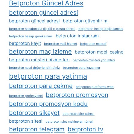
Betproton Güncel Adres
betproton güncel adresi
betproton güncel adresi
betproton güvenlir mi
betproton hesabınızla i̇lişkili e-posta adresi
betproton hesap doğrulaması
betproton instagram
betproton hesap gereksinimi
betproton kayit
betproton mali hizmet
betproton masraf
betproton maç izleme
betproton mobil casino
betproton müşteri hizmetleri
betproton müşteri yorumları
betproton nasıl değerlendirirsiniz
betproton para kazanma
betproton para yatirma
betproton para çekme
betproton platformu web
betproton promosyon
betproton profesyonel
betproton promosyon kodu
betproton sikayet
betproton site adresi
betproton sitesi
betproton slot makineleri türleri
betproton telegram
betproton tv