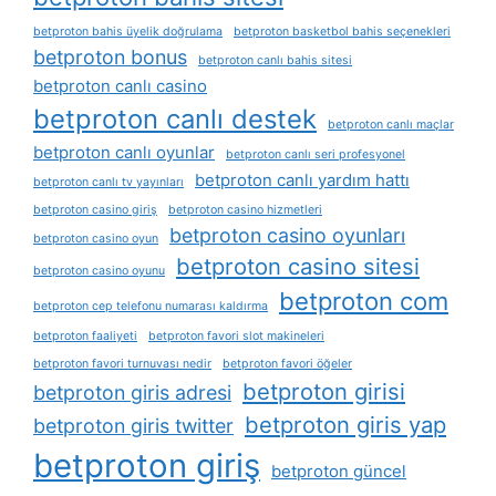
betproton bahis üyelik doğrulama
betproton basketbol bahis seçenekleri
betproton bonus
betproton canlı bahis sitesi
betproton canlı casino
betproton canlı destek
betproton canlı maçlar
betproton canlı oyunlar
betproton canlı seri profesyonel
betproton canlı yardım hattı
betproton canlı tv yayınları
betproton casino giriş
betproton casino hizmetleri
betproton casino oyunları
betproton casino oyun
betproton casino sitesi
betproton casino oyunu
betproton com
betproton cep telefonu numarası kaldırma
betproton faaliyeti
betproton favori slot makineleri
betproton favori turnuvası nedir
betproton favori öğeler
betproton girisi
betproton giris adresi
betproton giris yap
betproton giris twitter
betproton giriş
betproton güncel