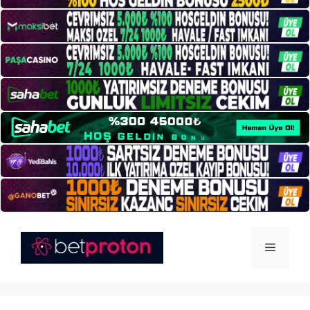
İçeriğe
atla
Menü