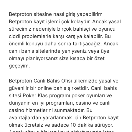
Betproton sitesine nasıl giriş yapabilirim
Betproton kayıt işlemi çok kolaydır. Ancak yasal
sürecimiz nedeniyle birçok bahisçi ve oyuncu
ciddi problemlerle karşı karşıya kalabilir. Bu
önemli konuyu daha sonra tartışacağız. Ancak
canlı bahis sitelerinde yeniyseniz veya üye
olmayı planlıyorsanız size kısaca bir özet
geçeyim.
Betproton Canlı Bahis Ofisi ülkemizde yasal ve
güvenilir bir online bahis şirketidir. Canlı bahis
sitesi Poker Klas programı poker oyunları ve
dünyanın en iyi programları, casino ve canlı
casino hizmetlerini sunmaktadır. Bu
avantajlardan yararlanmak için Betproton kayıt
olmak ücretsiz ve sadece 10 dakika sürüyor.