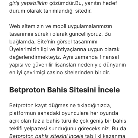
giriş yapabilirim
çözümdür.Bu, yanıtın hedef
durum olarak tanımlandığı sitedir.
Web sitemizin ve mobil uygulamalarımızın
tasarımını sürekli olarak güncelliyoruz. Bu
bağlamda, Site’nin görsel tasarımını
Üyelerimizin ilgi ve ihtiyaçlarına uygun olarak
değerlendirmekteyiz. Aynı zamanda finansal
yapısı ve güvenilir lisansları nedeniyle dünyanın
en iyi çevrimiçi casino sitelerinden biridir.
Betproton Bahis Sitesini İncele
Betproton kayıt düğmesine tıkladığınızda,
platformun sahadaki oyunculara her oyunda
açık olan fazla bahis türü ile çok geniş bir bahis
teklifi yelpazesi sunduğunu göreceksiniz. Bu da
Betproton bahis sitesini i̇ncele
tabii ki kazanma