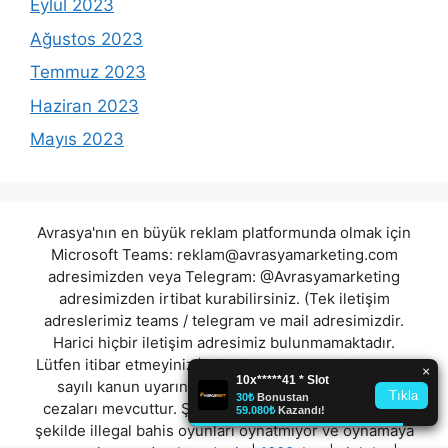
Eylül 2023
Ağustos 2023
Temmuz 2023
Haziran 2023
Mayıs 2023
Avrasya'nın en büyük reklam platformunda olmak için
Microsoft Teams:
reklam@avrasyamarketing.com
adresimizden veya Telegram: @Avrasyamarketing
adresimizden irtibat kurabilirsiniz. (Tek iletişim
adreslerimiz teams / telegram ve mail adresimizdir.
Harici hiçbir iletişim adresimiz bulunmamaktadır.
Lütfen itibar etmeyiniz.) Türkiye yasalarına göre 7258
sayılı kanun uyarınca yasa dışı bahis oynamanın
cezaları mevcuttur. Şu an bulunduğunuz site hiç bir
şekilde illegal bahis oyunları oynatmıyor ve oynamaya