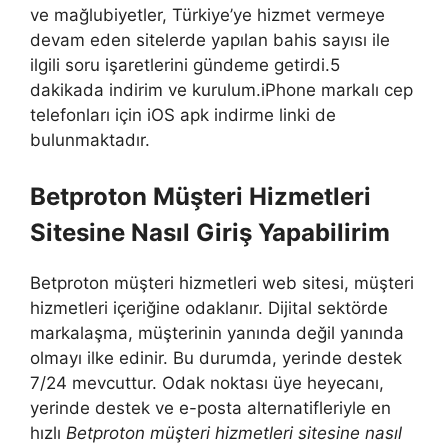
ve mağlubiyetler, Türkiye’ye hizmet vermeye
devam eden sitelerde yapılan bahis sayısı ile
ilgili soru işaretlerini gündeme getirdi.5
dakikada indirim ve kurulum.iPhone markalı cep
telefonları için iOS apk indirme linki de
bulunmaktadır.
Betproton Müşteri Hizmetleri
Sitesine Nasıl Giriş Yapabilirim
Betproton müşteri hizmetleri web sitesi, müşteri
hizmetleri içeriğine odaklanır. Dijital sektörde
markalaşma, müşterinin yanında değil yanında
olmayı ilke edinir. Bu durumda, yerinde destek
7/24 mevcuttur. Odak noktası üye heyecanı,
yerinde destek ve e-posta alternatifleriyle en
hızlı
Betproton müşteri hizmetleri sitesine nasıl