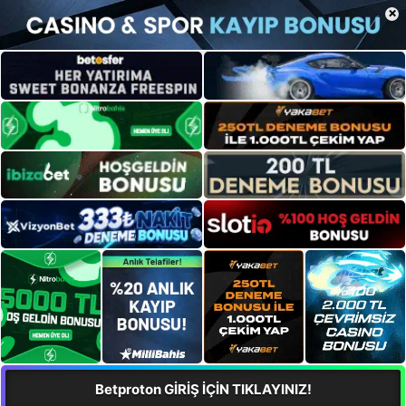
×
Betproton GİRİŞ İÇİN TIKLAYINIZ!