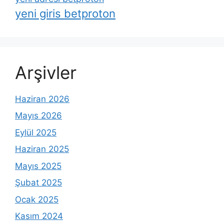
yeni giris betproton
Arşivler
Haziran 2026
Mayıs 2026
Eylül 2025
Haziran 2025
Mayıs 2025
Şubat 2025
Ocak 2025
Kasım 2024