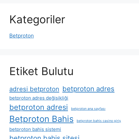
Kategoriler
Betproton
Etiket Bulutu
betproton adres
adresi betproton
betproton adres değişikliği
betproton adresi
betproton ana sayfası
Betproton Bahis
betproton bahis casino giriş
betproton bahis sistemi
betproton bahis sitesi