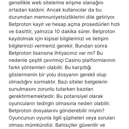
genellikle web sitelerine erişme olanağını
ortadan kaldırır. Ancak kullanıcılar da bu
durumdan memnuniyetsizliklerini dile getiriyor.
Betproton kayıt ve hesap açma prosedürleri hızlı
ve basittir, yalnızca 10 dakika sürer. Betproton
kaydolmak için kişisel bilgilerinizi ve iletişim
bilgilerinizi vermeniz gerekir. Bundan sonra
Betproton lisansına ihtiyacınız var mı? Bu
nedenle çeşitli çevrimiçi Casino platformlarının
farklı yöntemleri olabilir. Bu karşıtlığı
göstermenin bir yolu dosyanın gerekli olup
olmadığını sormaktır. Bazı siteler belgelerin
sunulmasını zorunlu tutarken bazıları
gerektirmemektedir. Bu potansiyel olarak
oyuncuların tedirgin olmasına neden olabilir.
Betproton dosyalarını gönderebilir miyim?
Oyuncunun oyunla ilgili şüpheleri veya soruları
olması mümkündür. Bahisçiler güvenilir ve