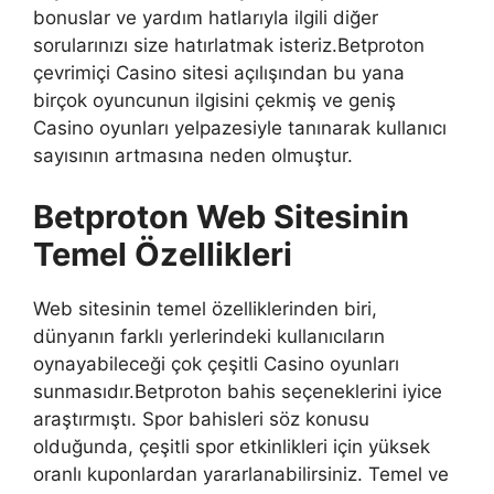
bonuslar ve yardım hatlarıyla ilgili diğer
sorularınızı size hatırlatmak isteriz.Betproton
çevrimiçi Casino sitesi açılışından bu yana
birçok oyuncunun ilgisini çekmiş ve geniş
Casino oyunları yelpazesiyle tanınarak kullanıcı
sayısının artmasına neden olmuştur.
Betproton Web Sitesinin
Temel Özellikleri
Web sitesinin temel özelliklerinden biri,
dünyanın farklı yerlerindeki kullanıcıların
oynayabileceği çok çeşitli Casino oyunları
sunmasıdır.Betproton bahis seçeneklerini iyice
araştırmıştı. Spor bahisleri söz konusu
olduğunda, çeşitli spor etkinlikleri için yüksek
oranlı kuponlardan yararlanabilirsiniz. Temel ve