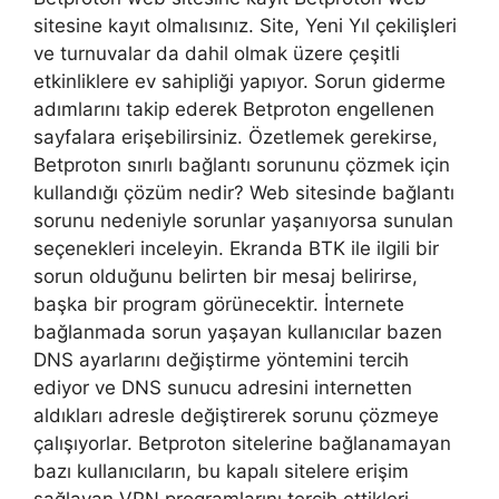
sitesine kayıt olmalısınız. Site, Yeni Yıl çekilişleri
ve turnuvalar da dahil olmak üzere çeşitli
etkinliklere ev sahipliği yapıyor. Sorun giderme
adımlarını takip ederek Betproton engellenen
sayfalara erişebilirsiniz. Özetlemek gerekirse,
Betproton sınırlı bağlantı sorununu çözmek için
kullandığı çözüm nedir? Web sitesinde bağlantı
sorunu nedeniyle sorunlar yaşanıyorsa sunulan
seçenekleri inceleyin. Ekranda BTK ile ilgili bir
sorun olduğunu belirten bir mesaj belirirse,
başka bir program görünecektir. İnternete
bağlanmada sorun yaşayan kullanıcılar bazen
DNS ayarlarını değiştirme yöntemini tercih
ediyor ve DNS sunucu adresini internetten
aldıkları adresle değiştirerek sorunu çözmeye
çalışıyorlar. Betproton sitelerine bağlanamayan
bazı kullanıcıların, bu kapalı sitelere erişim