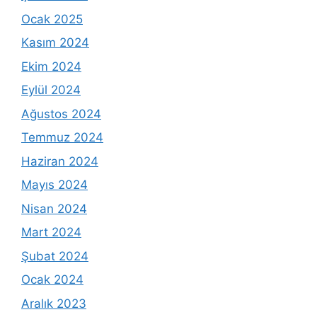
Ocak 2025
Kasım 2024
Ekim 2024
Eylül 2024
Ağustos 2024
Temmuz 2024
Haziran 2024
Mayıs 2024
Nisan 2024
Mart 2024
Şubat 2024
Ocak 2024
Aralık 2023