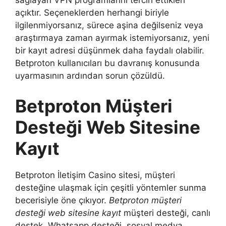
sağlayan VPN programlarını tercih ettikleri
açıktır. Seçeneklerden herhangi biriyle
ilgilenmiyorsanız, sürece aşina değilseniz veya
araştırmaya zaman ayırmak istemiyorsanız, yeni
bir kayıt adresi düşünmek daha faydalı olabilir.
Betproton kullanıcıları bu davranış konusunda
uyarmasının ardından sorun çözüldü.
Betproton Müşteri
Desteği Web Sitesine
Kayıt
Betproton İletişim Casino sitesi, müşteri
desteğine ulaşmak için çeşitli yöntemler sunma
becerisiyle öne çıkıyor.
Betproton müşteri
desteği web sitesine kayıt
müşteri desteği, canlı
destek, Whatsapp desteği, sosyal medya