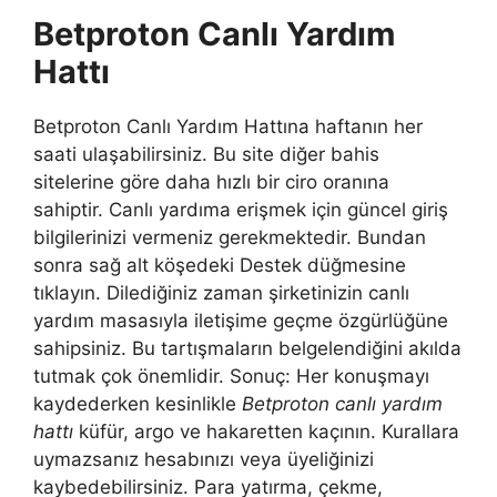
Betproton Canlı Yardım
Hattı
Betproton Canlı Yardım Hattına haftanın her
saati ulaşabilirsiniz. Bu site diğer bahis
sitelerine göre daha hızlı bir ciro oranına
sahiptir. Canlı yardıma erişmek için güncel giriş
bilgilerinizi vermeniz gerekmektedir. Bundan
sonra sağ alt köşedeki Destek düğmesine
tıklayın. Dilediğiniz zaman şirketinizin canlı
yardım masasıyla iletişime geçme özgürlüğüne
sahipsiniz. Bu tartışmaların belgelendiğini akılda
tutmak çok önemlidir. Sonuç: Her konuşmayı
kaydederken kesinlikle
Betproton canlı yardım
hattı
küfür, argo ve hakaretten kaçının. Kurallara
uymazsanız hesabınızı veya üyeliğinizi
kaybedebilirsiniz. Para yatırma, çekme,