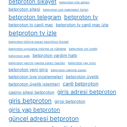
betproton sikayet
betproton site adresi
betproton sitesi
betproton slot makineleri türleri
betproton telegram
betproton tv
betproton tv canli maç
betproton tv canli maç izle
betproton tv izle
betproton türkiye pazarı kesintisiz hizmet
betproton uygulama i̇ndirme ve yükleme
betproton vip i̇steği
betproton yardım hattı
betproton web
betproton yatırım yapma süreci nasıldır
betproton yaş sınırı
betproton yeni giris
betproton çekilme süreci
betproton üye i̇ncelemeleri
betproton üyelik
canli betproton
betproton üyelik i̇şlemleri
giris adresi betproton
casino sitesi betproton
giris betproton
girisi betproton
giris yap betproton
güncel adresi betproton