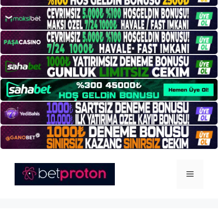
İçeriğe
atla
Menü