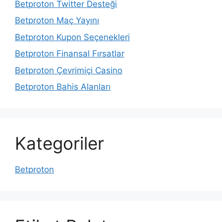
Betproton Twitter Desteği
Betproton Maç Yayını
Betproton Kupon Seçenekleri
Betproton Finansal Fırsatlar
Betproton Çevrimiçi Casino
Betproton Bahis Alanları
Kategoriler
Betproton