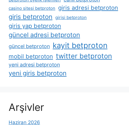
giris adresi betproton
casino sitesi betproton
giris betproton
girisi betproton
giris yap betproton
güncel adresi betproton
kayit betproton
güncel betproton
twitter betproton
mobil betproton
yeni adresi betproton
yeni giris betproton
Arşivler
Haziran 2026