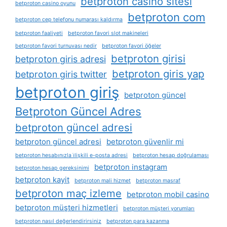
betproton casino sitesi
betproton casino oyunu
betproton com
betproton cep telefonu numarası kaldırma
betproton faaliyeti
betproton favori slot makineleri
betproton favori turnuvası nedir
betproton favori öğeler
betproton girisi
betproton giris adresi
betproton giris yap
betproton giris twitter
betproton giriş
betproton güncel
Betproton Güncel Adres
betproton güncel adresi
betproton güncel adresi
betproton güvenlir mi
betproton hesabınızla i̇lişkili e-posta adresi
betproton hesap doğrulaması
betproton instagram
betproton hesap gereksinimi
betproton kayit
betproton mali hizmet
betproton masraf
betproton maç izleme
betproton mobil casino
betproton müşteri hizmetleri
betproton müşteri yorumları
betproton nasıl değerlendirirsiniz
betproton para kazanma