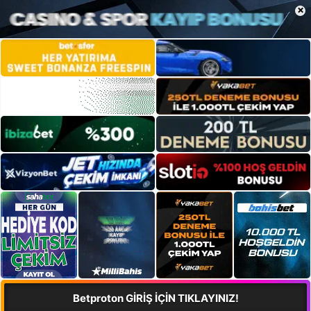
×
Betproton GİRİŞ İÇİN TIKLAYINIZ!