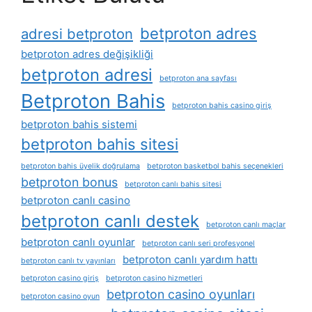
betproton adres
adresi betproton
betproton adres değişikliği
betproton adresi
betproton ana sayfası
Betproton Bahis
betproton bahis casino giriş
betproton bahis sistemi
betproton bahis sitesi
betproton bahis üyelik doğrulama
betproton basketbol bahis seçenekleri
betproton bonus
betproton canlı bahis sitesi
betproton canlı casino
betproton canlı destek
betproton canlı maçlar
betproton canlı oyunlar
betproton canlı seri profesyonel
betproton canlı yardım hattı
betproton canlı tv yayınları
betproton casino giriş
betproton casino hizmetleri
betproton casino oyunları
betproton casino oyun