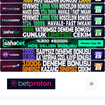
İçeriğe
atla
Menü