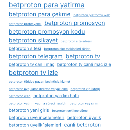
betproton para yatirma
betproton para çekme
betproton platformu web
betproton promosyon
betproton profesyonel
betproton promosyon kodu
betproton sikayet
betproton site adresi
betproton sitesi
betproton slot makineleri türleri
betproton telegram
betproton tv
betproton tv canli maç
betproton tv canli maç izle
betproton tv izle
betproton türkiye pazarı kesintisiz hizmet
betproton uygulama i̇ndirme ve yükleme
betproton vip i̇steği
betproton yardım hattı
betproton web
betproton yatırım yapma süreci nasıldır
betproton yaş sınırı
betproton yeni giris
betproton çekilme süreci
betproton üye i̇ncelemeleri
betproton üyelik
canli betproton
betproton üyelik i̇şlemleri