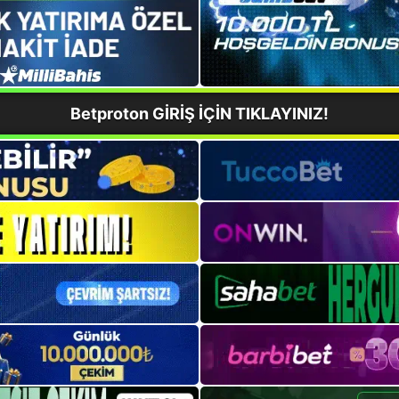
Betproton GİRİŞ İÇİN TIKLAYINIZ!