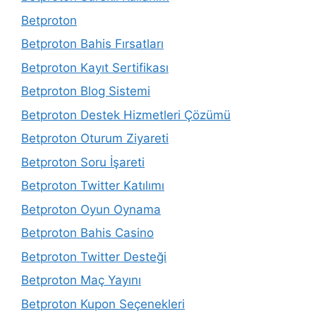
Betproton
Betproton Bahis Fırsatları
Betproton Kayıt Sertifikası
Betproton Blog Sistemi
Betproton Destek Hizmetleri Çözümü
Betproton Oturum Ziyareti
Betproton Soru İşareti
Betproton Twitter Katılımı
Betproton Oyun Oynama
Betproton Bahis Casino
Betproton Twitter Desteği
Betproton Maç Yayını
Betproton Kupon Seçenekleri