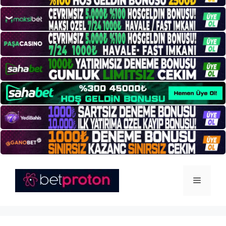
İçeriğe
atla
Menü