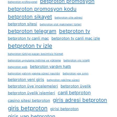
betproton promosyon
betproton profesyonel
betproton promosyon kodu
betproton sikayet
betproton site adresi
betproton sitesi
betproton slot makineleri türleri
betproton telegram
betproton tv
betproton tv canli maç
betproton tv canli maç izle
betproton tv izle
betproton türkiye pazarı kesintisiz hizmet
betproton uygulama i̇ndirme ve yükleme
betproton vip i̇steği
betproton yardım hattı
betproton web
betproton yatırım yapma süreci nasıldır
betproton yaş sınırı
betproton yeni giris
betproton çekilme süreci
betproton üye i̇ncelemeleri
betproton üyelik
canli betproton
betproton üyelik i̇şlemleri
giris adresi betproton
casino sitesi betproton
giris betproton
girisi betproton
giris yap betproton