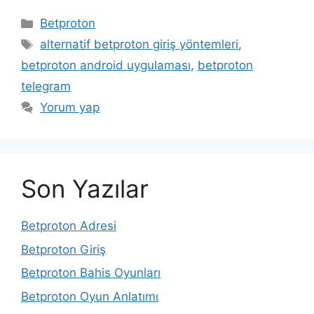
Kategoriler
Betproton
Etiketler
alternatif betproton giriş yöntemleri
,
betproton android uygulaması
,
betproton
telegram
Yorum yap
Son Yazılar
Betproton Adresi
Betproton Giriş
Betproton Bahis Oyunları
Betproton Oyun Anlatımı