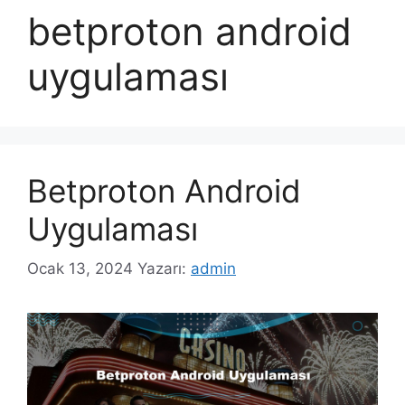
betproton android
uygulaması
Betproton Android
Uygulaması
Ocak 13, 2024
Yazarı:
admin