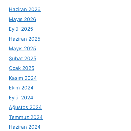
Haziran 2026
Mayıs 2026
Eylül 2025
Haziran 2025
Mayıs 2025
Şubat 2025
Ocak 2025
Kasım 2024
Ekim 2024
Eylül 2024
Ağustos 2024
Temmuz 2024
Haziran 2024