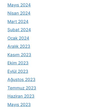
Mayıs 2024
Nisan 2024
Mart 2024
Şubat 2024
Ocak 2024
Aralık 2023
Kasım 2023
Ekim 2023
Eylül 2023
Ağustos 2023
Temmuz 2023
Haziran 2023
Mayıs 2023