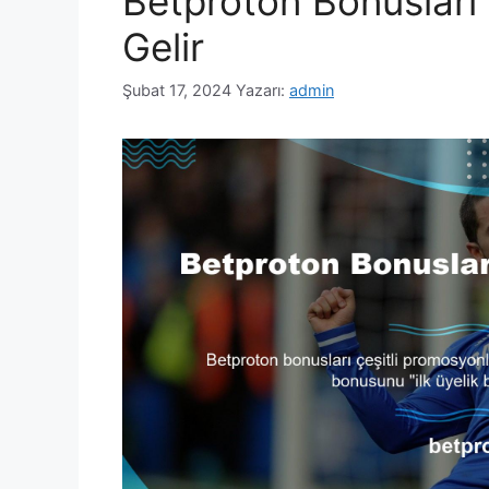
Betproton Bonusları 
Gelir
Şubat 17, 2024
Yazarı:
admin