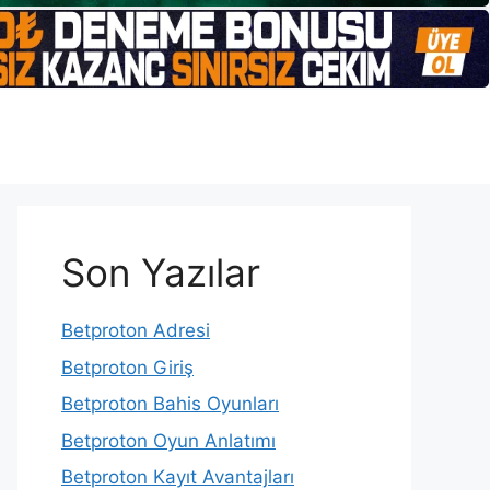
Son Yazılar
Betproton Adresi
Betproton Giriş
Betproton Bahis Oyunları
Betproton Oyun Anlatımı
Betproton Kayıt Avantajları