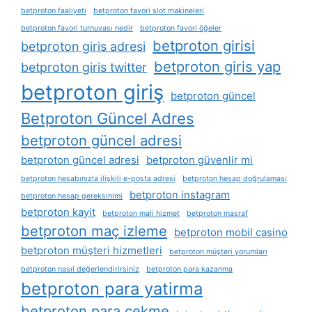
betproton faaliyeti
betproton favori slot makineleri
betproton favori turnuvası nedir
betproton favori öğeler
betproton girisi
betproton giris adresi
betproton giris yap
betproton giris twitter
betproton giriş
betproton güncel
Betproton Güncel Adres
betproton güncel adresi
betproton güncel adresi
betproton güvenlir mi
betproton hesabınızla i̇lişkili e-posta adresi
betproton hesap doğrulaması
betproton instagram
betproton hesap gereksinimi
betproton kayit
betproton mali hizmet
betproton masraf
betproton maç izleme
betproton mobil casino
betproton müşteri hizmetleri
betproton müşteri yorumları
betproton nasıl değerlendirirsiniz
betproton para kazanma
betproton para yatirma
betproton para çekme