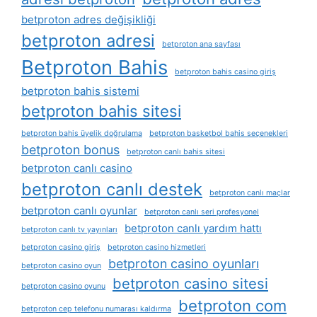
betproton adres değişikliği
betproton adresi
betproton ana sayfası
Betproton Bahis
betproton bahis casino giriş
betproton bahis sistemi
betproton bahis sitesi
betproton bahis üyelik doğrulama
betproton basketbol bahis seçenekleri
betproton bonus
betproton canlı bahis sitesi
betproton canlı casino
betproton canlı destek
betproton canlı maçlar
betproton canlı oyunlar
betproton canlı seri profesyonel
betproton canlı yardım hattı
betproton canlı tv yayınları
betproton casino giriş
betproton casino hizmetleri
betproton casino oyunları
betproton casino oyun
betproton casino sitesi
betproton casino oyunu
betproton com
betproton cep telefonu numarası kaldırma