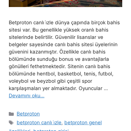
Betproton canlı i̇zle dünya çapında birçok bahis
sitesi var. Bu genellikle yüksek oranlı bahis
sitelerinde belirtilir. Güvenilir lisanslar ve
belgeler sayesinde canlı bahis sitesi üyelerinin
güvenini kazanmıştır. Özellikle canlı bahis
bölümünde sunduğu bonus ve avantajlarla
gönülleri fethetmektedir. Sitenin canlı bahis
bölümünde hentbol, ​​basketbol, ​​tenis, futbol, ​​
voleybol ve beyzbol gibi çeşitli spor
karşılaşmaları yer almaktadır. Oyuncular …
Devamını oku…
Kategoriler
Betproton
Etiketler
betproton canlı i̇zle
,
betproton genel