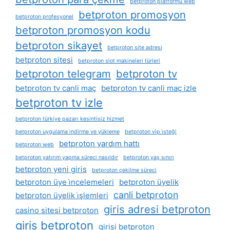
betproton platformu web
betproton promosyon
betproton profesyonel
betproton promosyon kodu
betproton sikayet
betproton site adresi
betproton sitesi
betproton slot makineleri türleri
betproton telegram
betproton tv
betproton tv canli maç
betproton tv canli maç izle
betproton tv izle
betproton türkiye pazarı kesintisiz hizmet
betproton uygulama i̇ndirme ve yükleme
betproton vip i̇steği
betproton yardım hattı
betproton web
betproton yatırım yapma süreci nasıldır
betproton yaş sınırı
betproton yeni giris
betproton çekilme süreci
betproton üye i̇ncelemeleri
betproton üyelik
canli betproton
betproton üyelik i̇şlemleri
giris adresi betproton
casino sitesi betproton
giris betproton
girisi betproton