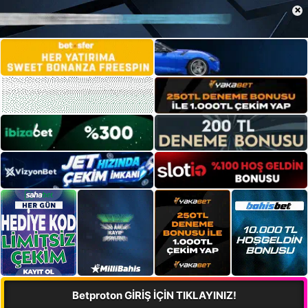
×
Betproton GİRİŞ İÇİN TIKLAYINIZ!