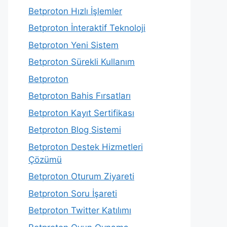
Betproton Hızlı İşlemler
Betproton İnteraktif Teknoloji
Betproton Yeni Sistem
Betproton Sürekli Kullanım
Betproton
Betproton Bahis Fırsatları
Betproton Kayıt Sertifikası
Betproton Blog Sistemi
Betproton Destek Hizmetleri
Çözümü
Betproton Oturum Ziyareti
Betproton Soru İşareti
Betproton Twitter Katılımı