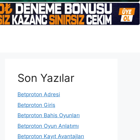
Son Yazılar
Betproton Adresi
Betproton Giriş
Betproton Bahis Oyunları
Betproton Oyun Anlatımı
Betproton Kayıt Avantajları