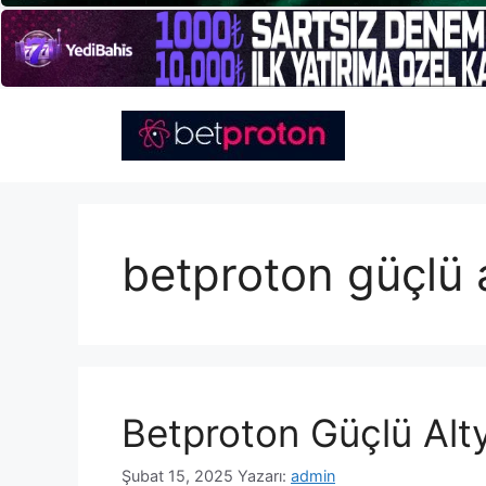
İçeriğe
atla
betproton güçlü 
Betproton Güçlü Alt
Şubat 15, 2025
Yazarı:
admin