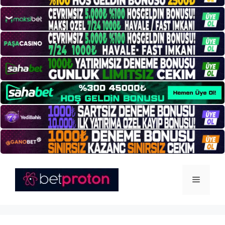
İçeriğe
atla
Menü