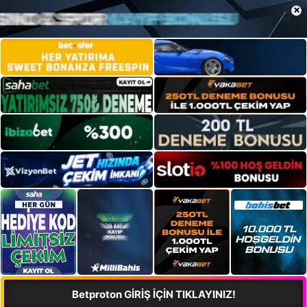
×
Betproton GİRİŞ İÇİN TIKLAYINIZ!