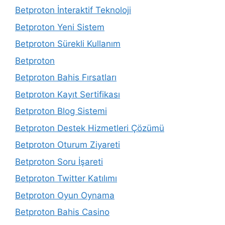
Betproton İnteraktif Teknoloji
Betproton Yeni Sistem
Betproton Sürekli Kullanım
Betproton
Betproton Bahis Fırsatları
Betproton Kayıt Sertifikası
Betproton Blog Sistemi
Betproton Destek Hizmetleri Çözümü
Betproton Oturum Ziyareti
Betproton Soru İşareti
Betproton Twitter Katılımı
Betproton Oyun Oynama
Betproton Bahis Casino