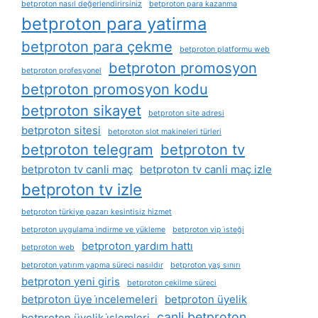
betproton nasıl değerlendirirsiniz
betproton para kazanma
betproton para yatirma
betproton para çekme
betproton platformu web
betproton promosyon
betproton profesyonel
betproton promosyon kodu
betproton sikayet
betproton site adresi
betproton sitesi
betproton slot makineleri türleri
betproton telegram
betproton tv
betproton tv canli maç
betproton tv canli maç izle
betproton tv izle
betproton türkiye pazarı kesintisiz hizmet
betproton uygulama i̇ndirme ve yükleme
betproton vip i̇steği
betproton yardım hattı
betproton web
betproton yatırım yapma süreci nasıldır
betproton yaş sınırı
betproton yeni giris
betproton çekilme süreci
betproton üye i̇ncelemeleri
betproton üyelik
canli betproton
betproton üyelik i̇şlemleri