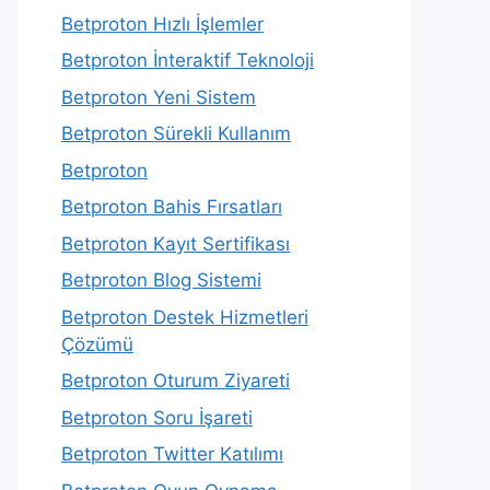
Betproton Hızlı İşlemler
Betproton İnteraktif Teknoloji
Betproton Yeni Sistem
Betproton Sürekli Kullanım
Betproton
Betproton Bahis Fırsatları
Betproton Kayıt Sertifikası
Betproton Blog Sistemi
Betproton Destek Hizmetleri
Çözümü
Betproton Oturum Ziyareti
Betproton Soru İşareti
Betproton Twitter Katılımı