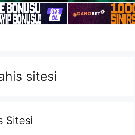
ahis sitesi
 Sitesi