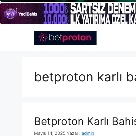
İçeriğe
atla
betproton karlı b
Betproton Karlı Bahis
Mayıs 14, 2025
Yazarı:
admin