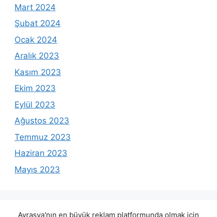
Mart 2024
Şubat 2024
Ocak 2024
Aralık 2023
Kasım 2023
Ekim 2023
Eylül 2023
Ağustos 2023
Temmuz 2023
Haziran 2023
Mayıs 2023
Avrasya'nın en büyük reklam platformunda olmak için