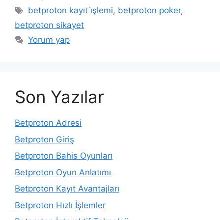
Etiketler
betproton kayıt i̇şlemi
,
betproton poker
,
betproton sikayet
Yorum yap
Son Yazılar
Betproton Adresi
Betproton Giriş
Betproton Bahis Oyunları
Betproton Oyun Anlatımı
Betproton Kayıt Avantajları
Betproton Hızlı İşlemler