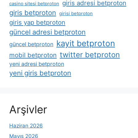
giris adresi betproton
casino sitesi betproton
giris betproton
girisi betproton
giris yap betproton
güncel adresi betproton
kayit betproton
güncel betproton
twitter betproton
mobil betproton
yeni adresi betproton
yeni giris betproton
Arşivler
Haziran 2026
Mayıs 2026