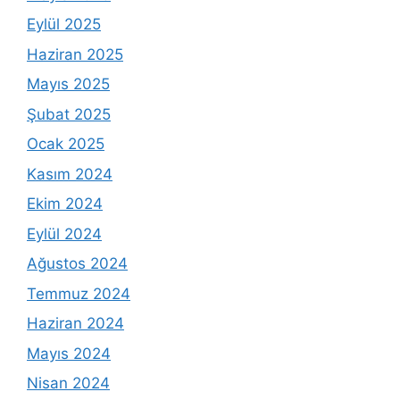
Eylül 2025
Haziran 2025
Mayıs 2025
Şubat 2025
Ocak 2025
Kasım 2024
Ekim 2024
Eylül 2024
Ağustos 2024
Temmuz 2024
Haziran 2024
Mayıs 2024
Nisan 2024