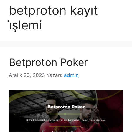
betproton kayıt
i̇şlemi
Betproton Poker
Aralık 20, 2023
Yazarı:
admin