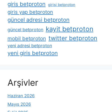
giris betproton
girisi betproton
giris yap betproton
güncel adresi betproton
kayit betproton
güncel betproton
twitter betproton
mobil betproton
yeni adresi betproton
yeni giris betproton
Arşivler
Haziran 2026
Mayıs 2026