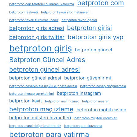
betproton com
betproton cep telefonu numarası kaldırma
betproton faaliyeti
betproton favori slot makineleri
betproton favori turnuvası nedir
betproton favori öğeler
betproton girisi
betproton giris adresi
betproton giris yap
betproton giris twitter
betproton giriş
betproton güncel
Betproton Güncel Adres
betproton güncel adresi
betproton güncel adresi
betproton güvenlir mi
betproton hesabınızla i̇lişkili e-posta adresi
betproton hesap doğrulaması
betproton instagram
betproton hesap gereksinimi
betproton kayit
betproton mali hizmet
betproton masraf
betproton maç izleme
betproton mobil casino
betproton müşteri hizmetleri
betproton müşteri yorumları
betproton nasıl değerlendirirsiniz
betproton para kazanma
betproton para yatirma