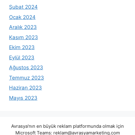
Şubat 2024
Ocak 2024
Aralık 2023
Kasım 2023
Ekim 2023
Eylül 2023
Ağustos 2023
Temmuz 2023
Haziran 2023
Mayıs 2023
Avrasya'nın en büyük reklam platformunda olmak için
Microsoft Teams:
reklam@avrasyamarketing.com