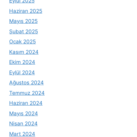
Eylül 2025
Haziran 2025
Mayıs 2025
Şubat 2025
Ocak 2025
Kasım 2024
Ekim 2024
Eylül 2024
Ağustos 2024
Temmuz 2024
Haziran 2024
Mayıs 2024
Nisan 2024
Mart 2024