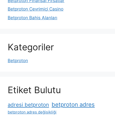
Betproton Finansal Fırsatlar
Betproton Çevrimiçi Casino
Betproton Bahis Alanları
Kategoriler
Betproton
Etiket Bulutu
betproton adres
adresi betproton
betproton adres değişikliği