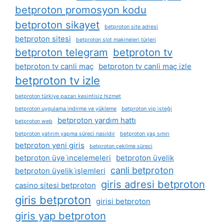
betproton promosyon kodu
betproton sikayet
betproton site adresi
betproton sitesi
betproton slot makineleri türleri
betproton telegram
betproton tv
betproton tv canli maç
betproton tv canli maç izle
betproton tv izle
betproton türkiye pazarı kesintisiz hizmet
betproton uygulama i̇ndirme ve yükleme
betproton vip i̇steği
betproton yardım hattı
betproton web
betproton yatırım yapma süreci nasıldır
betproton yaş sınırı
betproton yeni giris
betproton çekilme süreci
betproton üye i̇ncelemeleri
betproton üyelik
canli betproton
betproton üyelik i̇şlemleri
giris adresi betproton
casino sitesi betproton
giris betproton
girisi betproton
giris yap betproton