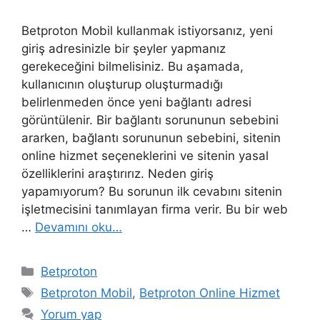
Betproton Mobil kullanmak istiyorsanız, yeni
giriş adresinizle bir şeyler yapmanız
gerekeceğini bilmelisiniz. Bu aşamada,
kullanıcının oluşturup oluşturmadığı
belirlenmeden önce yeni bağlantı adresi
görüntülenir. Bir bağlantı sorununun sebebini
ararken, bağlantı sorununun sebebini, sitenin
online hizmet seçeneklerini ve sitenin yasal
özelliklerini araştırırız. Neden giriş
yapamıyorum? Bu sorunun ilk cevabını sitenin
işletmecisini tanımlayan firma verir. Bu bir web
…
Devamını oku…
Kategoriler
Betproton
Etiketler
Betproton Mobil
,
Betproton Online Hizmet
Yorum yap