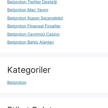
Betproton Twitter Desteği
Betproton Maç Yayını
Betproton Kupon Seçenekleri
Betproton Finansal Fırsatlar
Betproton Çevrimiçi Casino
Betproton Bahis Alanları
Kategoriler
Betproton