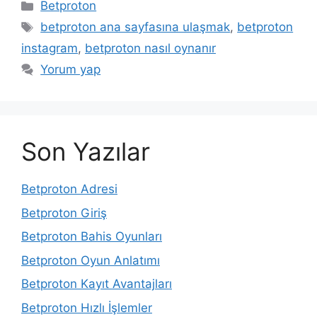
Kategoriler
Betproton
Etiketler
betproton ana sayfasına ulaşmak
,
betproton
instagram
,
betproton nasıl oynanır
Yorum yap
Son Yazılar
Betproton Adresi
Betproton Giriş
Betproton Bahis Oyunları
Betproton Oyun Anlatımı
Betproton Kayıt Avantajları
Betproton Hızlı İşlemler