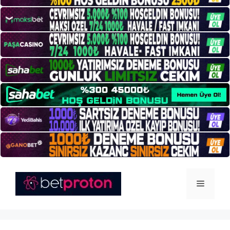
İçeriğe
atla
Menü