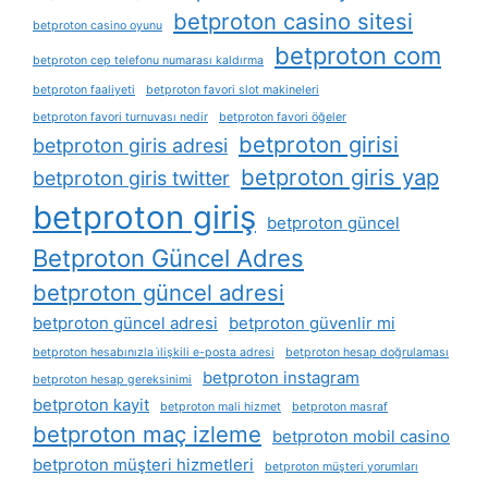
betproton casino sitesi
betproton casino oyunu
betproton com
betproton cep telefonu numarası kaldırma
betproton faaliyeti
betproton favori slot makineleri
betproton favori turnuvası nedir
betproton favori öğeler
betproton girisi
betproton giris adresi
betproton giris yap
betproton giris twitter
betproton giriş
betproton güncel
Betproton Güncel Adres
betproton güncel adresi
betproton güncel adresi
betproton güvenlir mi
betproton hesabınızla i̇lişkili e-posta adresi
betproton hesap doğrulaması
betproton instagram
betproton hesap gereksinimi
betproton kayit
betproton mali hizmet
betproton masraf
betproton maç izleme
betproton mobil casino
betproton müşteri hizmetleri
betproton müşteri yorumları