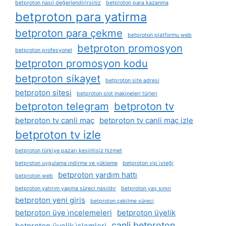
betproton nasıl değerlendirirsiniz
betproton para kazanma
betproton para yatirma
betproton para çekme
betproton platformu web
betproton promosyon
betproton profesyonel
betproton promosyon kodu
betproton sikayet
betproton site adresi
betproton sitesi
betproton slot makineleri türleri
betproton telegram
betproton tv
betproton tv canli maç
betproton tv canli maç izle
betproton tv izle
betproton türkiye pazarı kesintisiz hizmet
betproton uygulama i̇ndirme ve yükleme
betproton vip i̇steği
betproton yardım hattı
betproton web
betproton yatırım yapma süreci nasıldır
betproton yaş sınırı
betproton yeni giris
betproton çekilme süreci
betproton üye i̇ncelemeleri
betproton üyelik
canli betproton
betproton üyelik i̇şlemleri