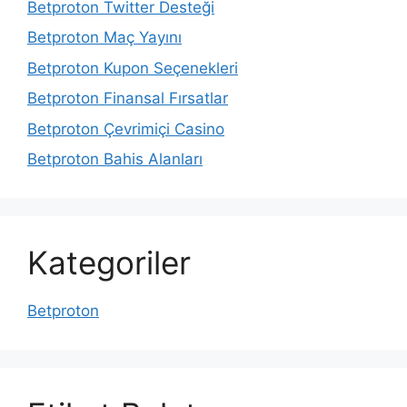
Betproton Twitter Desteği
Betproton Maç Yayını
Betproton Kupon Seçenekleri
Betproton Finansal Fırsatlar
Betproton Çevrimiçi Casino
Betproton Bahis Alanları
Kategoriler
Betproton