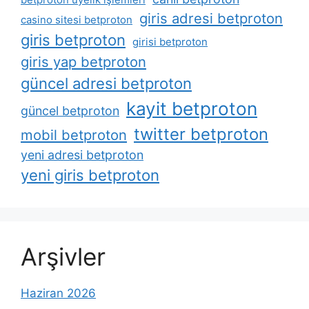
giris adresi betproton
casino sitesi betproton
giris betproton
girisi betproton
giris yap betproton
güncel adresi betproton
kayit betproton
güncel betproton
twitter betproton
mobil betproton
yeni adresi betproton
yeni giris betproton
Arşivler
Haziran 2026