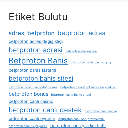
Etiket Bulutu
betproton adres
adresi betproton
betproton adres değişikliği
betproton adresi
betproton ana sayfası
Betproton Bahis
betproton bahis casino giriş
betproton bahis sistemi
betproton bahis sitesi
betproton bahis üyelik doğrulama
betproton basketbol bahis seçenekleri
betproton bonus
betproton canlı bahis sitesi
betproton canlı casino
betproton canlı destek
betproton canlı maçlar
betproton canlı oyunlar
betproton canlı seri profesyonel
betproton canlı yardım hattı
betproton canlı tv yayınları