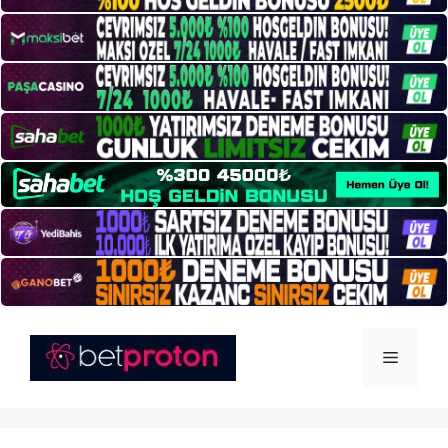
İçeriğe
atla
Menü