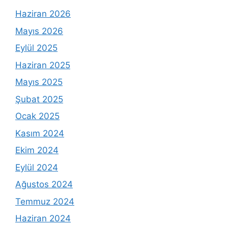
Haziran 2026
Mayıs 2026
Eylül 2025
Haziran 2025
Mayıs 2025
Şubat 2025
Ocak 2025
Kasım 2024
Ekim 2024
Eylül 2024
Ağustos 2024
Temmuz 2024
Haziran 2024