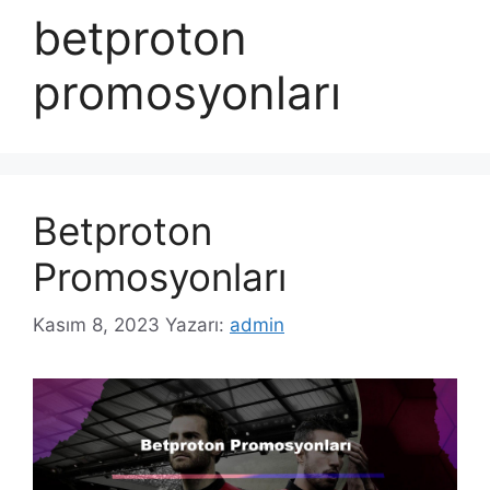
betproton
promosyonları
Betproton
Promosyonları
Kasım 8, 2023
Yazarı:
admin