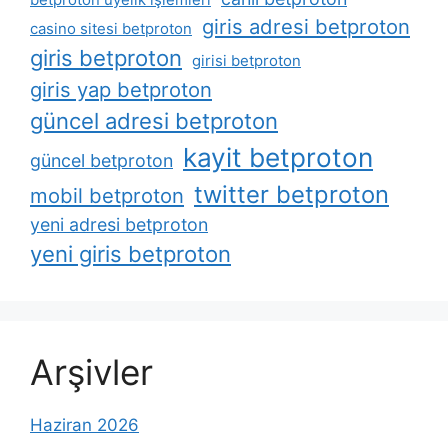
giris adresi betproton
casino sitesi betproton
giris betproton
girisi betproton
giris yap betproton
güncel adresi betproton
kayit betproton
güncel betproton
twitter betproton
mobil betproton
yeni adresi betproton
yeni giris betproton
Arşivler
Haziran 2026