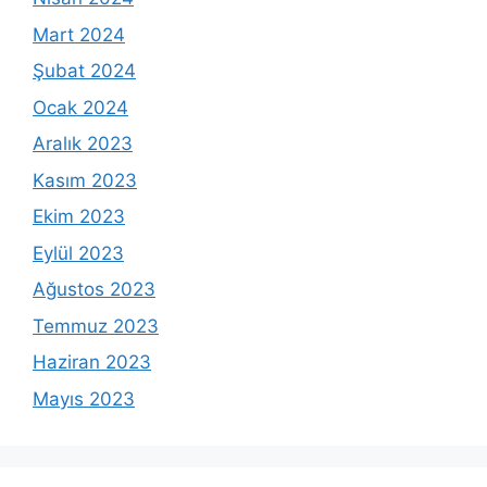
Mart 2024
Şubat 2024
Ocak 2024
Aralık 2023
Kasım 2023
Ekim 2023
Eylül 2023
Ağustos 2023
Temmuz 2023
Haziran 2023
Mayıs 2023