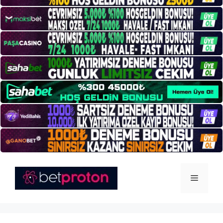
İçeriğe
atla
Menü