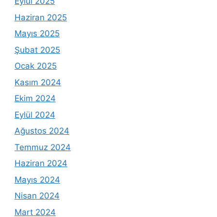
Eylül 2025
Haziran 2025
Mayıs 2025
Şubat 2025
Ocak 2025
Kasım 2024
Ekim 2024
Eylül 2024
Ağustos 2024
Temmuz 2024
Haziran 2024
Mayıs 2024
Nisan 2024
Mart 2024