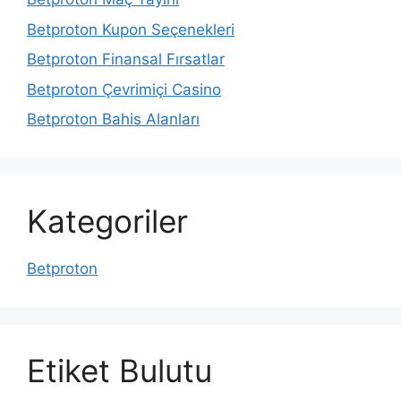
Betproton Kupon Seçenekleri
Betproton Finansal Fırsatlar
Betproton Çevrimiçi Casino
Betproton Bahis Alanları
Kategoriler
Betproton
Etiket Bulutu