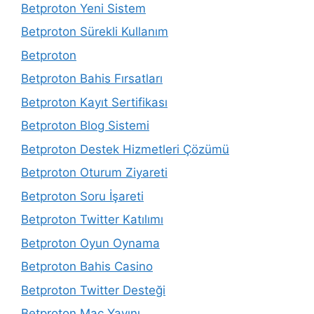
Betproton Yeni Sistem
Betproton Sürekli Kullanım
Betproton
Betproton Bahis Fırsatları
Betproton Kayıt Sertifikası
Betproton Blog Sistemi
Betproton Destek Hizmetleri Çözümü
Betproton Oturum Ziyareti
Betproton Soru İşareti
Betproton Twitter Katılımı
Betproton Oyun Oynama
Betproton Bahis Casino
Betproton Twitter Desteği
Betproton Maç Yayını