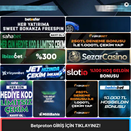
×
Betproton GİRİŞ İÇİN TIKLAYINIZ!