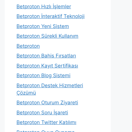
Betproton Hızlı İşlemler
Betproton İnteraktif Teknoloji
Betproton Yeni Sistem
Betproton Sürekli Kullanım
Betproton
Betproton Bahis Fırsatları
Betproton Kayıt Sertifikası
Betproton Blog Sistemi
Betproton Destek Hizmetleri
Çözümü
Betproton Oturum Ziyareti
Betproton Soru İşareti
Betproton Twitter Katılımı