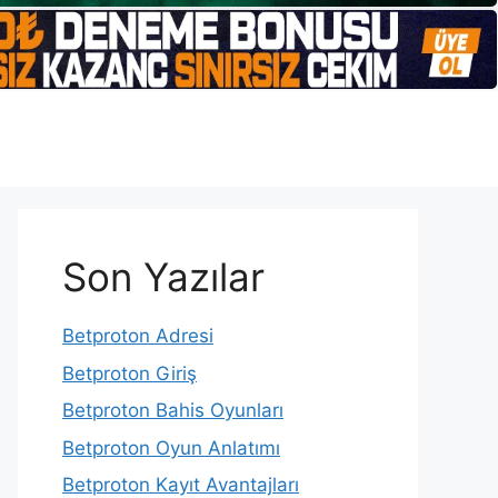
Son Yazılar
Betproton Adresi
Betproton Giriş
Betproton Bahis Oyunları
Betproton Oyun Anlatımı
Betproton Kayıt Avantajları