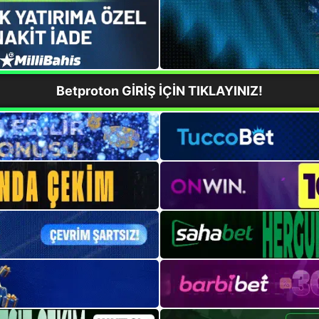
Betproton GİRİŞ İÇİN TIKLAYINIZ!