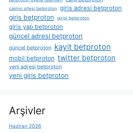
giris adresi betproton
casino sitesi betproton
giris betproton
girisi betproton
giris yap betproton
güncel adresi betproton
kayit betproton
güncel betproton
twitter betproton
mobil betproton
yeni adresi betproton
yeni giris betproton
Arşivler
Haziran 2026