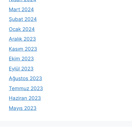
Mart 2024
Şubat 2024
Ocak 2024
Aralık 2023
Kasım 2023
Ekim 2023
Eylül 2023
Ağustos 2023
Temmuz 2023
Haziran 2023
Mayıs 2023