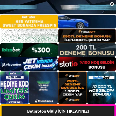
×
Betproton GİRİŞ İÇİN TIKLAYINIZ!