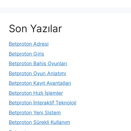
Son Yazılar
Betproton Adresi
Betproton Giriş
Betproton Bahis Oyunları
Betproton Oyun Anlatımı
Betproton Kayıt Avantajları
Betproton Hızlı İşlemler
Betproton İnteraktif Teknoloji
Betproton Yeni Sistem
Betproton Sürekli Kullanım