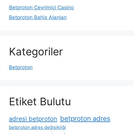
Betproton Çevrimiçi Casino
Betproton Bahis Alanları
Kategoriler
Betproton
Etiket Bulutu
betproton adres
adresi betproton
betproton adres değişikliği