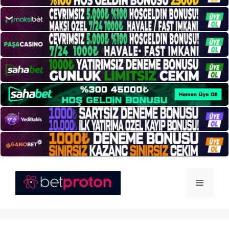
İçeriğe
atla
Menü