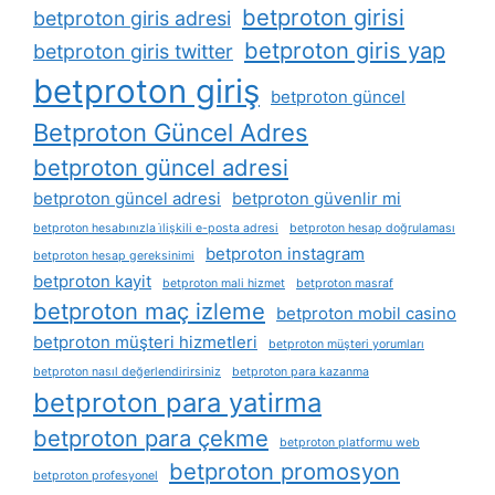
betproton girisi
betproton giris adresi
betproton giris yap
betproton giris twitter
betproton giriş
betproton güncel
Betproton Güncel Adres
betproton güncel adresi
betproton güncel adresi
betproton güvenlir mi
betproton hesabınızla i̇lişkili e-posta adresi
betproton hesap doğrulaması
betproton instagram
betproton hesap gereksinimi
betproton kayit
betproton mali hizmet
betproton masraf
betproton maç izleme
betproton mobil casino
betproton müşteri hizmetleri
betproton müşteri yorumları
betproton nasıl değerlendirirsiniz
betproton para kazanma
betproton para yatirma
betproton para çekme
betproton platformu web
betproton promosyon
betproton profesyonel