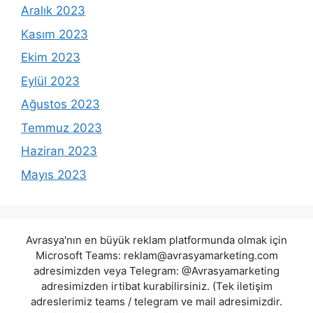
Aralık 2023
Kasım 2023
Ekim 2023
Eylül 2023
Ağustos 2023
Temmuz 2023
Haziran 2023
Mayıs 2023
Avrasya'nın en büyük reklam platformunda olmak için
Microsoft Teams:
reklam@avrasyamarketing.com
adresimizden veya Telegram: @Avrasyamarketing
adresimizden irtibat kurabilirsiniz. (Tek iletişim
adreslerimiz teams / telegram ve mail adresimizdir.